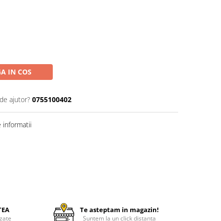
A IN COS
de ajutor?
0755100402
informatii
TEA
Te asteptam in magazin!
zate
Suntem la un click distanta