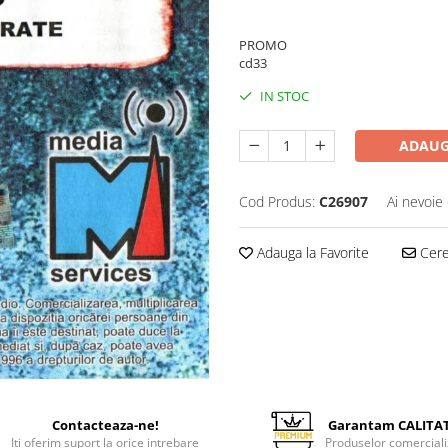
1.000,00 Lei
PROMO
cd33
IN STOC
ADAUG
Cod Produs:
C26907
Ai nevoie 
Adauga la Favorite
Cere 
Contacteaza-ne!
Garantam CALITA
Iti oferim suport la orice intrebare
Produselor comerciali