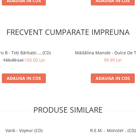
ADAUGA IN COS
ADAUGA IN COS
FRECVENT CUMPARATE IMPREUNA
ro B - Toți Bărbații..., (CD)
Mădălina Manole - Dulce De To
150,00 Lei
105,00 Lei
99,99 Lei
ADAUGA IN COS
ADAUGA IN COS
PRODUSE SIMILARE
Vank - Voyeur (CD)
R.E.M. - Monster , (CD)