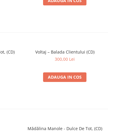
ADAUGA IN COS
t, (CD)
Voltaj – Balada Clientului (CD)
"Porc
300,00 Lei
ADAUGA IN COS
Mădălina Manole - Dulce De Tot, (CD)
Fu