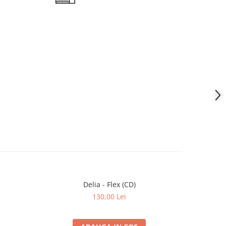
Delia - Flex (CD)
Anca* – D
130,00 Lei