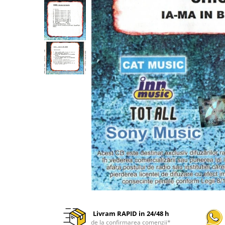
Discuri vinil 7' (mici)
Patriotice
Patriotice
Viniluri Românești
Colecția Electrecord
Livram RAPID in 24/48 h
de la confirmarea comenzii*