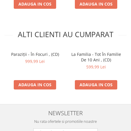
Composed By –
Tataee
ADAUGA IN COS
ADAUGA IN COS
Featuring –
Villy
Guitar –
Ștefan Mihăilescu
Keyboards –
Tataee
,
Ștefan Mihăilescu
Lyrics By –
Caddy (2)
,
Tataee
,
Uzzi
ALTI CLIENTI AU CUMPARAT
11
La Noroc
0:47
12
Românește
4:18
Composed By –
Tataee
Paraziții - În Focuri , (CD)
La Familia - Tot În Familie
Guitar –
Ștefan Mihăilescu
De 10 Ani , (CD)
Keyboards –
Tataee
999,99 Lei
Lyrics By –
Caddy (2)
,
Tataee
,
Uzzi
599,99 Lei
13
Garda
3:40
Composed By –
Tataee
,
Uzzi
ADAUGA IN COS
ADAUGA IN COS
Featuring –
Mari (3)
Keyboards –
Tataee
Lyrics By –
Caddy (2)
,
Mari (3)
,
Uzzi
14
Exces Pervers
4:53
NEWSLETTER
Composed By –
Caddy (2)
,
Tataee
,
Uzzi
Featuring –
Grasu XXL
,
Villy
Nu rata ofertele si promotiile noastre
Keyboards –
Tataee