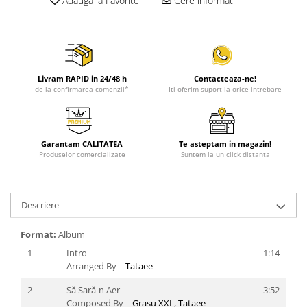
Adauga la Favorite
Cere informatii
Livram RAPID in 24/48 h
Contacteaza-ne!
de la confirmarea comenzii*
Iti oferim suport la orice intrebare
Garantam CALITATEA
Te asteptam in magazin!
Produselor comercializate
Suntem la un click distanta
Descriere
Format:
Album
1
Intro
1:14
Arranged By –
Tataee
2
Să Sară-n Aer
3:52
Composed By –
Grasu XXL
,
Tataee