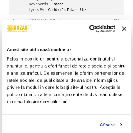
Keyboards –
Tataee
Lyrics By –
Caddy (2)
,
Tataee
,
Uzzi
3
Flocea Din Socului
0:23
Arranged By –
Caddy (2)
,
Tataee
,
Uzzi
Featuring –
Flocea
4
În Anii Ce Au Trecut
5:22
Composed By –
Tataee
Acest site utilizează cookie-uri
Guitar –
Andrei Vlad
VEZI MAI MULT
Keyboards –
Tataee
Folosim cookie-uri pentru a personaliza conținutul și 
An Lansare:
2003
Lyrics By –
Caddy (2)
,
Tataee
,
Uzzi
Stil:
Thug Rap
anunțurile, pentru a oferi funcții de rețele sociale și pentru 
Stare Disc:
Near Mint (NM or M-)
a analiza traficul. De asemenea, le oferim partenerilor de 
5
Gherila PTM
4:32
Stare Coperta:
Near Mint (NM or M-)
Composed By –
Tataee
rețele sociale, de publicitate și de analize informații cu 
Informatii conformitate produs
Featuring –
Villy
privire la modul în care folosiți site-ul nostru. Aceștia le 
Guitar –
Ștefan Mihăilescu
pot combina cu alte informații oferite de dvs. sau culese 
Keyboards –
Tataee
Review-uri
(0)
în urma folosirii serviciilor lor.
Lyrics By –
Caddy (2)
,
Tataee
,
Uzzi
6
Discuție Pe Dig
0:46
Arranged By –
Caddy (2)
,
Tataee
,
Uzzi
PRODUSE ALTERNATIVE
Featuring –
Primo (4)
Afişare