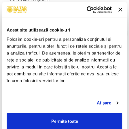
7. Lory
8. Nu Te Mai Iubesc
9. Nu Mă Uita
10. Viață De Turneu
An Lansare:
1998
Acest site utilizează cookie-uri
Stil:
Europop
Stare Disc:
Near Mint (NM or M-)
Folosim cookie-uri pentru a personaliza conținutul și 
Stare Coperta:
Near Mint (NM or M-)
anunțurile, pentru a oferi funcții de rețele sociale și pentru 
Informatii conformitate produs
a analiza traficul. De asemenea, le oferim partenerilor de 
rețele sociale, de publicitate și de analize informații cu 
Review-uri
(0)
privire la modul în care folosiți site-ul nostru. Aceștia le 
pot combina cu alte informații oferite de dvs. sau culese 
în urma folosirii serviciilor lor.
PRODUSE ALTERNATIVE
Afişare
3rei Sud Est - Sentimental ,
3rei Sud Est - Te Voi Pierde
(CD)
(CD)
Permite toate
89,99 Lei
300,00 Lei