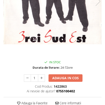
Discuri vinil 7' (mici)
Patriotice
Patriotice
Viniluri Românești
Colecția Electrecord
499,99 Lei
349,99 Lei
IN STOC
Durata de livrare:
24-72ore
ADAUGA IN COS
Cod Produs:
1422863
Ai nevoie de ajutor?
0755100402
Adauga la Favorite
Cere informatii