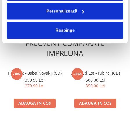
Personalizează
ADAUGA IN COS
ADAUGA IN COS
Respinge
FRECVENT CUMPARATE
IMPREUNA
Phoenix - Baba Novak , (CD)
3rei Sud Est - Iubire, (CD)
-30%
-30%
399,99 Lei
500,00 Lei
279,99 Lei
350,00 Lei
ADAUGA IN COS
ADAUGA IN COS