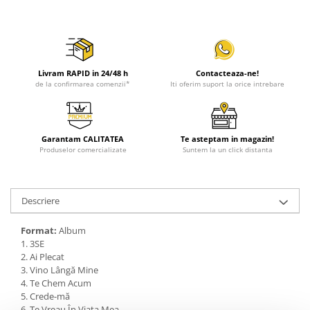
Livram RAPID in 24/48 h
Contacteaza-ne!
de la confirmarea comenzii*
Iti oferim suport la orice intrebare
Garantam CALITATEA
Te asteptam in magazin!
Produselor comercializate
Suntem la un click distanta
Descriere
Format:
Album
1. 3SE
2. Ai Plecat
3. Vino Lângă Mine
4. Te Chem Acum
5. Crede-mă
6. Te Vreau În Viața Mea