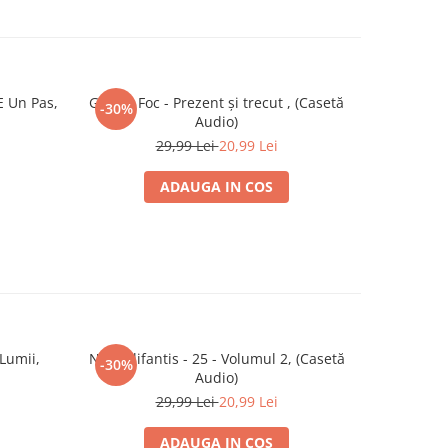
E Un Pas,
Gaz Pe Foc - Prezent şi trecut , (Casetă
Giul
-30%
Audio)
29,99 Lei
20,99 Lei
ADAUGA IN COS
 Lumii,
Nicu Alifantis - 25 - Volumul 2, (Casetă
Holograf - 
-30%
-30%
Audio)
29,99 Lei
20,99 Lei
ADAUGA IN COS