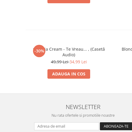
Claudia Cream - Te Vreau... , (Casetă
Blond
-30%
Audio)
49,99 Lei
34,99 Lei
ADAUGA IN COS
NEWSLETTER
Nu rata ofertele si promotiile noastre