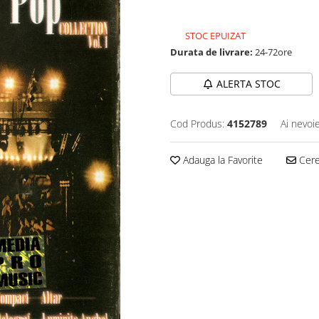
29,99 Lei
STOC EPUIZAT
Durata de livrare:
24-72ore
ALERTA STOC
Cod Produs:
4152789
Ai nevoi
Adauga la Favorite
Cere 