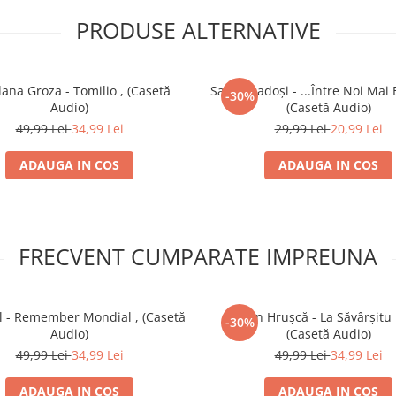
PRODUSE ALTERNATIVE
ana Groza - Tomilio , (Casetă
Sanda Ladoși - ...Între Noi Mai 
-30%
Audio)
(Casetă Audio)
49,99 Lei
34,99 Lei
29,99 Lei
20,99 Lei
ADAUGA IN COS
ADAUGA IN COS
FRECVENT CUMPARATE IMPREUNA
 - Remember Mondial , (Casetă
Ștefan Hrușcă - La Săvârșitu
-30%
Audio)
(Casetă Audio)
49,99 Lei
34,99 Lei
49,99 Lei
34,99 Lei
ADAUGA IN COS
ADAUGA IN COS