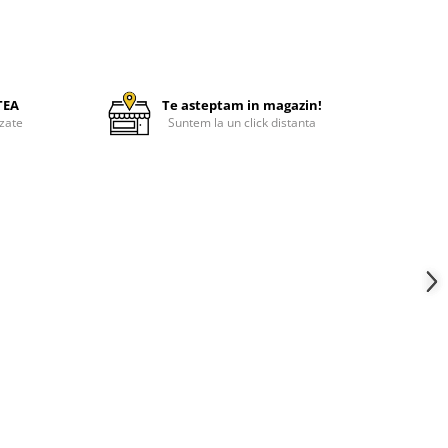
TEA
Te asteptam in magazin!
zate
Suntem la un click distanta