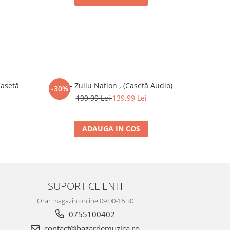
Casetă
Zullu - Zullu Nation , (Casetă Audio)
Ale
-30%
199,99 Lei
139,99 Lei
ADAUGA IN COS
SUPORT CLIENTI
Orar magazin online 09:00-16:30
0755100402
contact@bazardemuzica.ro