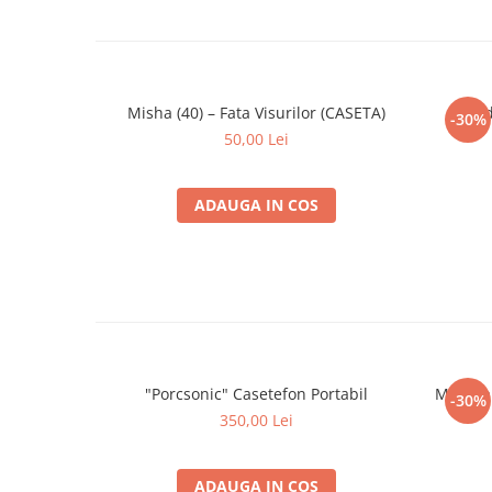
Misha (40) – Fata Visurilor (CASETA)
Lored
-30%
50,00 Lei
ADAUGA IN COS
"Porcsonic" Casetefon Portabil
Mondial
-30%
350,00 Lei
ADAUGA IN COS