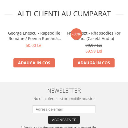
ALTI CLIENTI AU CUMPARAT
George Enescu - Rapsodiile
Franz Liszt - Rhapsodies For
-30%
Române / Poema Română ,
Piano, (Casetă Audio)
(Casetă Audio)
50,00 Lei
99,99 Lei
69,99 Lei
ADAUGA IN COS
ADAUGA IN COS
NEWSLETTER
Nu rata ofertele si promotiile noastre
Vreau sa primesc newsletter cu promotiile