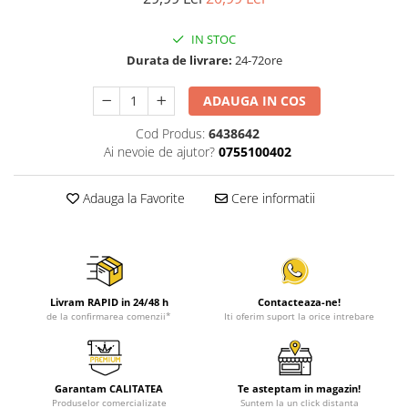
IN STOC
Durata de livrare:
24-72ore
ADAUGA IN COS
Cod Produs:
6438642
Ai nevoie de ajutor?
0755100402
Adauga la Favorite
Cere informatii
Livram RAPID in 24/48 h
Contacteaza-ne!
de la confirmarea comenzii*
Iti oferim suport la orice intrebare
Garantam CALITATEA
Te asteptam in magazin!
Produselor comercializate
Suntem la un click distanta