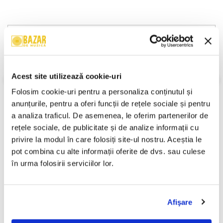
Descriere
Format:
Compilation
An Lansare:
1983
Stil:
Opera
Acest site utilizează cookie-uri
Stare Disc:
Mint (M)
Folosim cookie-uri pentru a personaliza conținutul și 
Stare Coperta:
Near Mint (NM or M-)
anunțurile, pentru a oferi funcții de rețele sociale și pentru 
Informatii conformitate produs
a analiza traficul. De asemenea, le oferim partenerilor de 
rețele sociale, de publicitate și de analize informații cu 
Review-uri
(0)
privire la modul în care folosiți site-ul nostru. Aceștia le 
pot combina cu alte informații oferite de dvs. sau culese 
în urma folosirii serviciilor lor.
PRODUSE ALTERNATIVE
Afişare
Corul Madrigal - Madrigalul
Franz Liszt - Rhapsodies For
-30%
-30%
Cântă Copiilor - Copie,
Piano, (Casetă Audio)