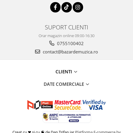
SUPORT CLIENTI
Orar magazin online 09:00-16:30
0755100402
contact@bazardemuzica.ro
CLIENTI
DATE COMERCIALE
Creat cu ❤ și cu 🧠 de Dan Trifan iar
Platforma E-commerce by