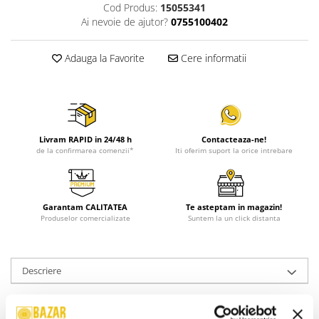
Cod Produs:
15055341
Ai nevoie de ajutor?
0755100402
Adauga la Favorite
Cere informatii
Livram RAPID in 24/48 h
Contacteaza-ne!
de la confirmarea comenzii*
Iti oferim suport la orice intrebare
Garantam CALITATEA
Te asteptam in magazin!
Produselor comercializate
Suntem la un click distanta
Descriere
Format:
Caseta Audio
An Lansare:
1999