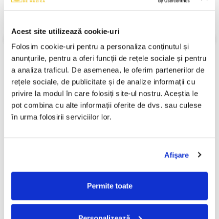
Stil:
Classical ; Opera
Stare Caseta:
Mint (M)
Stare Coperta:
Near Mint (NM or M-)
Acest site utilizează cookie-uri
Informatii conformitate produs
Folosim cookie-uri pentru a personaliza conținutul și 
anunțurile, pentru a oferi funcții de rețele sociale și pentru 
Review-uri
(0)
a analiza traficul. De asemenea, le oferim partenerilor de 
rețele sociale, de publicitate și de analize informații cu 
privire la modul în care folosiți site-ul nostru. Aceștia le 
PRODUSE ALTERNATIVE
pot combina cu alte informații oferite de dvs. sau culese 
în urma folosirii serviciilor lor.
Corul Madrigal - Madrigalul
Franz Liszt - Rhapsodies For
-30%
-30%
Cântă Copiilor - Copie,
Piano, (Casetă Audio)
Afişare
(Casetă Audio)
49,99 Lei
99,99 Lei
34,99 Lei
69,99 Lei
Permite toate
ADAUGA IN COS
ADAUGA IN COS
Personalizează