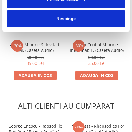
FRECVENT CUMPARATE
Respinge
IMPREUNA
Adrian Minune Și Invitații
Adrian Copilul Minune -
-30%
-30%
Săi, (Casetă Audio)
Inestimabil , (Casetă Audio)
50,00 Lei
50,00 Lei
35,00 Lei
35,00 Lei
ADAUGA IN COS
ADAUGA IN COS
ALTI CLIENTI AU CUMPARAT
George Enescu - Rapsodiile
Franz Liszt - Rhapsodies For
-30%
Române / Poema Română ,
Piano, (Casetă Audio)