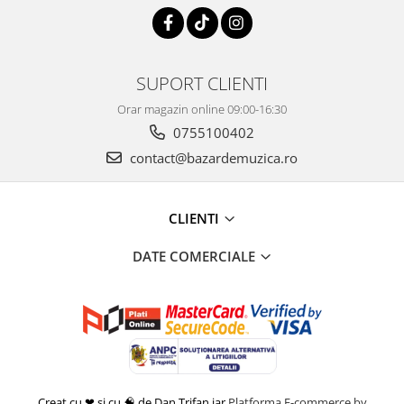
SUPORT CLIENTI
Orar magazin online 09:00-16:30
0755100402
contact@bazardemuzica.ro
CLIENTI
DATE COMERCIALE
Creat cu ❤ și cu 🧠 de Dan Trifan iar
Platforma E-commerce by