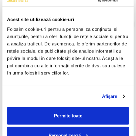
Gen:
Electronic
Stil:
House, Euro House
An Lansare:
1999
Acest site utilizează cookie-uri
Informatii conformitate produs
Folosim cookie-uri pentru a personaliza conținutul și 
anunțurile, pentru a oferi funcții de rețele sociale și pentru 
Review-uri
(0)
a analiza traficul. De asemenea, le oferim partenerilor de 
rețele sociale, de publicitate și de analize informații cu 
privire la modul în care folosiți site-ul nostru. Aceștia le 
PRODUSE ALTERNATIVE
pot combina cu alte informații oferite de dvs. sau culese 
în urma folosirii serviciilor lor.
Paulina - Nonstop (CD)
Sensor - E-volution (CD)
50,00 Lei
40,00 Lei
Afişare
Permite toate
ADAUGA IN COS
ADAUGA IN COS
Personalizează