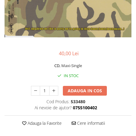
Discuri vinil 7' (mici)
Patriotice
Patriotice
Viniluri Românești
Colecția Electrecord
40,00 Lei
CD
, Maxi-Single
IN STOC
ADAUGA IN COS
Cod Produs:
533480
Ai nevoie de ajutor?
0755100402
Adauga la Favorite
Cere informatii