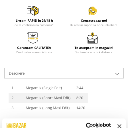
Livram RAPID in 24/48 h
Contacteaza-ne!
de la confirmarea comenzii*
Iti oferim suport la orice intrebare
Garantam CALITATEA
Te asteptam in magazin!
Produselor comercializate
Suntem la un click distanta
Descriere
1
Megamix (Single Edit)
3:44
2
Megamix (Short Maxi Edit)
8:20
3
Megamix (Long Maxi Edit)
14:20
Stare Coperta:
Near Mint (NM or M-)
Stare Disc:
Near Mint (NM or M-)