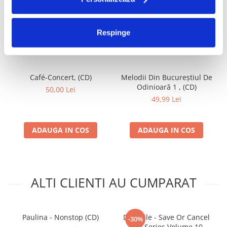
FRECVENT CUMPARATE
Respinge
IMPREUNA
Café-Concert, (CD)
Melodii Din Bucureștiul De
Odinioară 1 , (CD)
50,00 Lei
49,99 Lei
ADAUGA IN COS
ADAUGA IN COS
ALTI CLIENTI AU CUMPARAT
Paulina - Nonstop (CD)
DJ Vasile - Save Or Cancel
-30%
Mix Series Volume 10