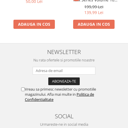
50,00 Lei
"Manele Din Viitor", (CD)
199,99 Lei
139,99 Lei
ADAUGA IN COS
ADAUGA IN COS
NEWSLETTER
Nu rata ofertele si promotiile noastre
Vreau sa primesc newsletter cu promotiile
magazinului. Afla mai multe in
Politica de
Confidentialitate
SOCIAL
Urmareste-ne in social media