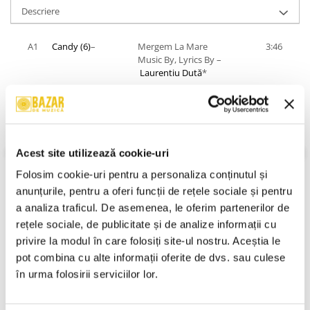
Descriere
A1
Candy (6)
–
Mergem La Mare
3:46
Music By, Lyrics By –
Laurentiu Dută
*
A2
K1 (6)
–
Mi-e Dor De Tine
3:51
Music By, Lyrics By –
Daniel
Alexandrescu
,
Mircea
Presel
,
Radu Fornea
Acest site utilizează cookie-uri
A3
Plus 2 (2)
–
La Constanta
3:38
Lyrics By –
Adrian
Folosim cookie-uri pentru a personaliza conținutul și 
Stavian
,
Costi Ionita
*,
Cristi
anunțurile, pentru a oferi funcții de rețele sociale și pentru 
Ghena
*,
Mihai Borcan
a analiza traficul. De asemenea, le oferim partenerilor de 
Music By –
Costi Ionita
*
rețele sociale, de publicitate și de analize informații cu 
VEZI MAI MULT
A4
X-Mann
–
Viva La Fiesta
3:48
Stare Caseta:
Near Mint (NM or M-)
privire la modul în care folosiți site-ul nostru. Aceștia le 
Music By –
Mircea Presel
Stare Coperta:
Near Mint (NM or M-)
pot combina cu alte informații oferite de dvs. sau culese 
Informatii conformitate produs
în urma folosirii serviciilor lor.
A5
Animal X
–
N-am Crezut
4:06
Lyrics By –
Animal
X
,
Laurentiu Dută
*
Review-uri
(0)