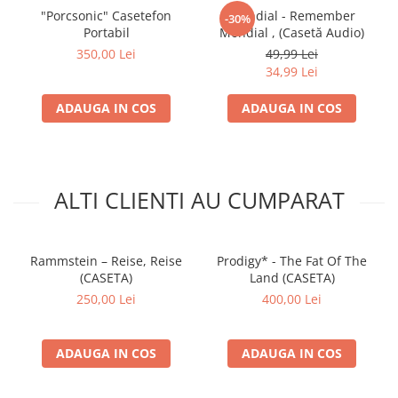
B4
Hard B
*–
Afară 3
3:32
"Porcsonic" Casetefon
Mondial - Remember
-30%
Music By –
Hard B
*
Portabil
Mondial , (Casetă Audio)
350,00 Lei
49,99 Lei
B5
Costi
* &
Vali
La Mare, La Soare
4:48
34,99 Lei
Vijelie
–
Lyrics By –
Claudiu
Cioca
,
Costi Ionită
*,
Cristi
ADAUGA IN COS
ADAUGA IN COS
Ghena
*,
Vali Vijelie
Music By –
Claudiu
Cioca
,
Costi Ionită
*,
Paul
Stângă
,
Vali Vijelie
ALTI CLIENTI AU CUMPARAT
B6
Bere Gratis
–
Ultrafete
3:51
Music By, Lyrics By –
Bere
Gratis
B7
Elegance
–
Haide, Vino La Mare
3:36
Rammstein – Reise, Reise
Prodigy* - The Fat Of The
Lyrics By –
Elegance
(CASETA)
Land (CASETA)
Music By –
Costi Ionită
*
250,00 Lei
400,00 Lei
ADAUGA IN COS
ADAUGA IN COS