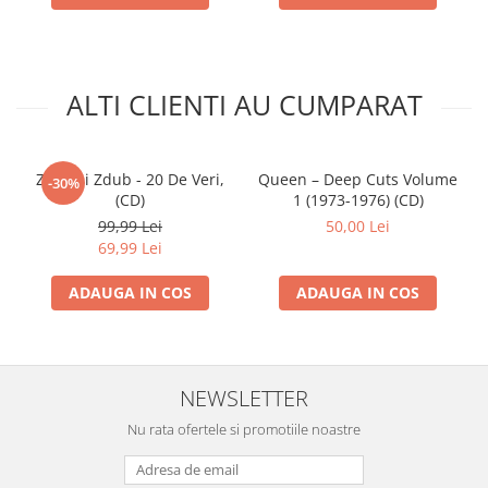
19
Hurt
–
1-
Jimmy
How Long Blues
3:07
20
Witherspoon
–
ALTI CLIENTI AU CUMPARAT
Hoogie Boogie
2-
Robert
Dust My Broom
3:04
01
Johnson
–
Zdob și Zdub - 20 De Veri,
Queen – Deep Cuts Volume
-30%
(CD)
1 (1973-1976) (CD)
2-
Jimmy Reed
–
Caress Me Baby
2:49
99,99 Lei
50,00 Lei
02
69,99 Lei
2-
John Lee
Hoogie Boogie
2:58
03
Hooker
–
ADAUGA IN COS
ADAUGA IN COS
2-
Elmore James
–
Standing At The Crossroads
3:30
04
2-
Sonny Boy
Shake The Boogie
2:48
NEWSLETTER
05
Williamson
–
Nu rata ofertele si promotiile noastre
2-
Big Joe
Nobody Knows When You're
3:29
06
Williams
–
Down And Out