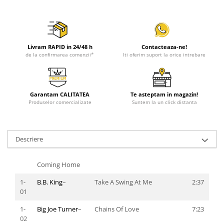
Livram RAPID in 24/48 h
Contacteaza-ne!
de la confirmarea comenzii*
Iti oferim suport la orice intrebare
Garantam CALITATEA
Te asteptam in magazin!
Produselor comercializate
Suntem la un click distanta
Descriere
Coming Home
1-
B.B. King
–
Take A Swing At Me
2:37
01
1-
Big Joe Turner
–
Chains Of Love
7:23
02