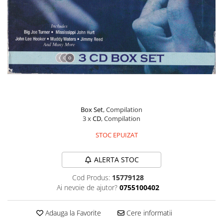
Discuri vinil 7' (mici)
Patriotice
Patriotice
Viniluri Românești
Colecția Electrecord
40,00 Lei
Box Set
, Compilation
3 x
CD
, Compilation
STOC EPUIZAT
ALERTA STOC
Cod Produs:
15779128
Ai nevoie de ajutor?
0755100402
Adauga la Favorite
Cere informatii