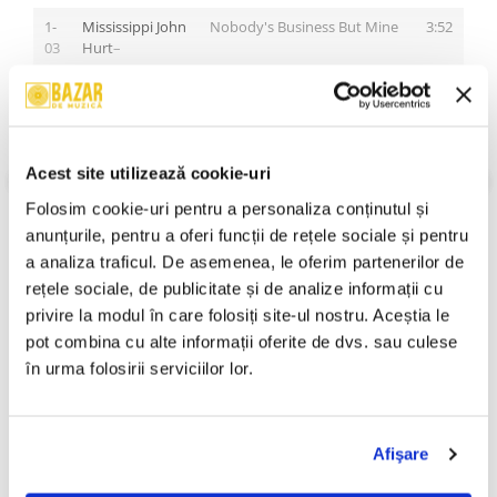
1-
Mississippi John
Nobody's Business But Mine
3:52
03
Hurt
–
1-
Jimmy Reed
–
My Baby's So Sweet
2:42
04
1-
Big Joe
Sugar Mama
2:43
VEZI MAI MULT
05
Williams
–
Acest site utilizează cookie-uri
Stare Coperta:
Mint (M)
Stare Disc:
Mint (M)
1-
Elmore James
–
Dust My Broom
2:57
Folosim cookie-uri pentru a personaliza conținutul și 
Gen:
Blues
06
anunțurile, pentru a oferi funcții de rețele sociale și pentru 
Stil:
Delta Blues, Chicago Blues, Harmonica Blues, Electric Blues
An Lansare:
2010
a analiza traficul. De asemenea, le oferim partenerilor de 
1-
John Lee
Crawlin' King Snake
3:01
07
Hooker
–
rețele sociale, de publicitate și de analize informații cu 
Informatii conformitate produs
privire la modul în care folosiți site-ul nostru. Aceștia le 
1-
Jimmy Reed
–
I Was So Young
3:15
pot combina cu alte informații oferite de dvs. sau culese 
Review-uri
(0)
08
în urma folosirii serviciilor lor.
1-
Big Joe Turner
–
Stormy Monday Blues
6:40
09
PRODUSE ALTERNATIVE
1-
Mississippi John
Coffee Blues
1:57
Afişare
10
Hurt
–