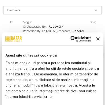
Descriere
A1
Singur
3:52
Orchestrated By –
Robby G.
*
Recorded By, Edited By [Procesare] –
Andrei
Constantinescu
A2
Mă Doare (Extended)
5:42
Orchestrated By –
Robby G.
*
Recorded By, Edited By [Procesare] –
Andrei
Acest site utilizează cookie-uri
Constantinescu
Folosim cookie-uri pentru a personaliza conținutul și 
A3
Cățeluș Cu Părul Creț
3:35
anunțurile, pentru a oferi funcții de rețele sociale și pentru 
Orchestrated By –
Robby G.
*
a analiza traficul. De asemenea, le oferim partenerilor de 
Recorded By, Edited By [Procesare] –
Andrei
Constantinescu
rețele sociale, de publicitate și de analize informații cu 
VEZI MAI MULT
privire la modul în care folosiți site-ul nostru. Aceștia le 
A4
Nu Mai Vreau Iubire
3:27
Informatii conformitate produs
pot combina cu alte informații oferite de dvs. sau culese 
Orchestrated By –
George Calin
*
Recorded By, Edited By [Procesare] –
Dumi
în urma folosirii serviciilor lor.
Pădure
*
Review-uri
(0)