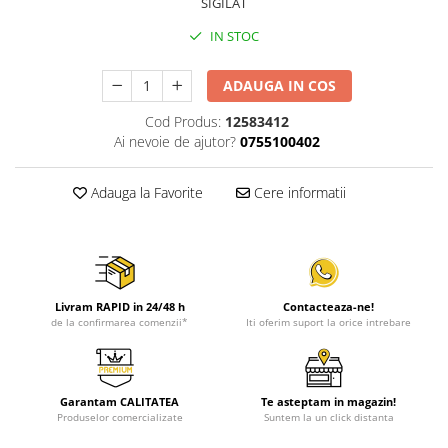
SIGILAT
IN STOC
ADAUGA IN COS
Cod Produs:
12583412
Ai nevoie de ajutor?
0755100402
Adauga la Favorite
Cere informatii
Livram RAPID in 24/48 h
Contacteaza-ne!
de la confirmarea comenzii*
Iti oferim suport la orice intrebare
Garantam CALITATEA
Te asteptam in magazin!
Produselor comercializate
Suntem la un click distanta