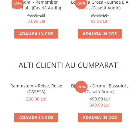
Mondial - Remember
Loredana Groza - Lumea E A
-30%
-30%
Mondial , (Casetă Audio)
Mea , (Casetă Audio)
49,99 Lei
99,99 Lei
34,99 Lei
69,99 Lei
ADAUGA IN COS
ADAUGA IN COS
ALTI CLIENTI AU CUMPARAT
Rammstein – Reise, Reise
DJ Vasile - Drumu' Bassului ,
-30%
(CASETA)
(Casetă Audio)
250,00 Lei
499,99 Lei
349,99 Lei
ADAUGA IN COS
ADAUGA IN COS