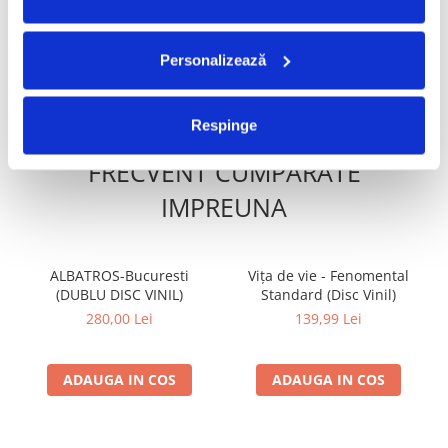
Vinil)
140,00 Lei
50,00 Lei
98,00 Lei
Personalizează
ADAUGA IN COS
ADAUGA IN COS
Respinge
FRECVENT CUMPARATE
IMPREUNA
ALBATROS-Bucuresti
Vița de vie - Fenomental
(DUBLU DISC VINIL)
Standard (Disc Vinil)
280,00 Lei
139,99 Lei
ADAUGA IN COS
ADAUGA IN COS