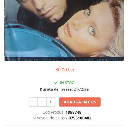
Discuri vinil 7' (mici)
Patriotice
Patriotice
Viniluri Românești
Colecția Electrecord
80,00 Lei
IN STOC
Durata de livrare:
24-72ore
ADAUGA IN COS
Cod Produs:
1858748
Ai nevoie de ajutor?
0755100402