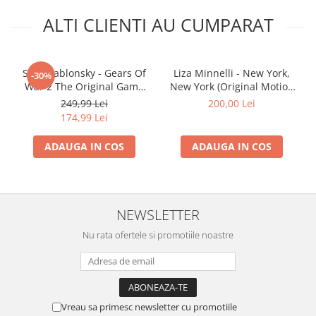
ALTI CLIENTI AU CUMPARAT
Steve Jablonsky - Gears Of
Liza Minnelli - New York,
-30%
War 2 The Original Game
New York (Original Motion
Soundtrack, (Disc Vinil)
Picture Score) (Disc Vinil)
249,99 Lei
200,00 Lei
174,99 Lei
ADAUGA IN COS
ADAUGA IN COS
NEWSLETTER
Nu rata ofertele si promotiile noastre
Vreau sa primesc newsletter cu promotiile