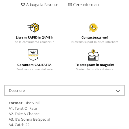
Adauga la Favorite
Cere informatii
Livram RAPID in 24/48 h
Contacteaza-ne!
de la confirmarea comenzii*
Iti oferim suport la orice intrebare
Garantam CALITATEA
Te asteptam in magazin!
Produselor comercializate
Suntem la un click distanta
Descriere
Format:
Disc Vinil
A1. Twist Of Fate
A2. Take A Chance
A3. It's Gonna Be Special
A4. Catch 22