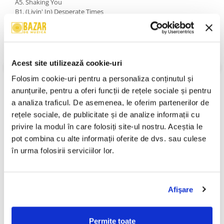
A5. Shaking You
B1. (Livin' In) Desperate Times
B2. The Perfect One
B3. Ask The Lonely
B4. Prima Donna
B5. Night Music
An Lansare:
1983
Acest site utilizează cookie-uri
Stil:
Stage & Screen; Soundtrack
Stare Disc:
Near Mint (NM or M-)
Folosim cookie-uri pentru a personaliza conținutul și 
Stare Coperta:
Very Good Plus (VG+)
anunțurile, pentru a oferi funcții de rețele sociale și pentru 
a analiza traficul. De asemenea, le oferim partenerilor de 
Informatii conformitate produs
rețele sociale, de publicitate și de analize informații cu 
Review-uri
(0)
privire la modul în care folosiți site-ul nostru. Aceștia le 
pot combina cu alte informații oferite de dvs. sau culese 
în urma folosirii serviciilor lor.
PRODUSE ALTERNATIVE
Afişare
Whitney Houston - Whitney
Geoff Love & His Orchestra -
-30%
Houston , (Disc Vinil)
Big War Movie Themes (Disc
Permite toate