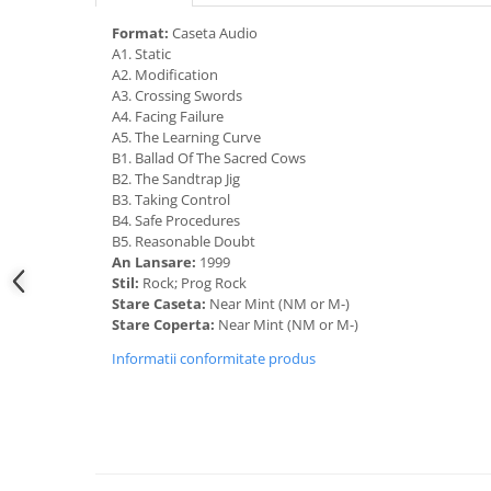
Format:
Caseta Audio
A1. Static
A2. Modification
A3. Crossing Swords
A4. Facing Failure
A5. The Learning Curve
B1. Ballad Of The Sacred Cows
B2. The Sandtrap Jig
B3. Taking Control
B4. Safe Procedures
B5. Reasonable Doubt
An Lansare:
1999
Stil:
Rock; Prog Rock
Stare Caseta:
Near Mint (NM or M-)
Stare Coperta:
Near Mint (NM or M-)
Informatii conformitate produs