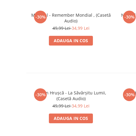
Mondial - Remember Mondial , (Casetă
Nicu Al
-30%
-30%
Audio)
49,99 Lei
34,99 Lei
ADAUGA IN COS
Ștefan Hrușcă - La Săvârșitu Lumii,
Lored
-30%
-30%
(Casetă Audio)
49,99 Lei
34,99 Lei
ADAUGA IN COS