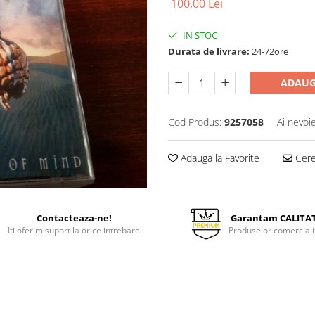
100,00 Lei
IN STOC
Durata de livrare:
24-72ore
ADAUG
Cod Produs:
9257058
Ai nevoi
Adauga la Favorite
Cere 
Contacteaza-ne!
Garantam CALITA
Iti oferim suport la orice intrebare
Produselor comerciali