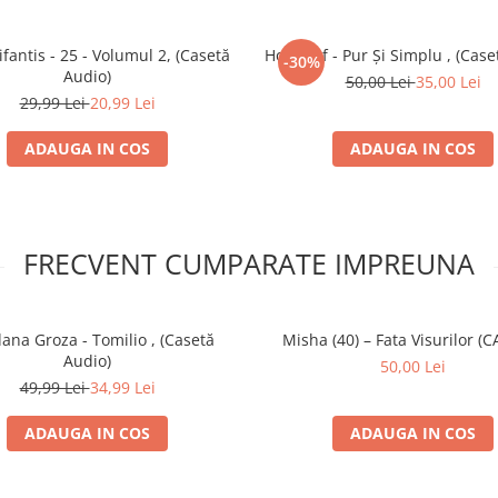
ifantis - 25 - Volumul 2, (Casetă
Holograf - Pur Și Simplu , (Case
-30%
Audio)
50,00 Lei
35,00 Lei
29,99 Lei
20,99 Lei
ADAUGA IN COS
ADAUGA IN COS
FRECVENT CUMPARATE IMPREUNA
ana Groza - Tomilio , (Casetă
Misha (40) – Fata Visurilor (
Audio)
50,00 Lei
49,99 Lei
34,99 Lei
ADAUGA IN COS
ADAUGA IN COS