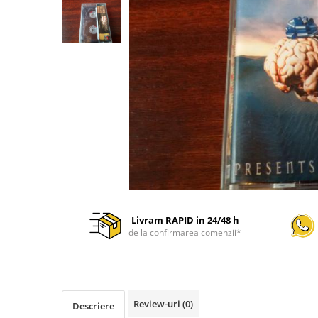
Discuri vinil 7' (mici)
Patriotice
Patriotice
Viniluri Românești
Colecția Electrecord
Livram RAPID in 24/48 h
de la confirmarea comenzii*
Review-uri
(0)
Descriere