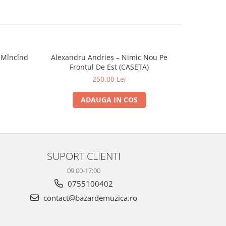
 Mîncînd
Alexandru Andrieș – Nimic Nou Pe
Moby 
Frontul De Est (CASETA)
250,00 Lei
ADAUGA IN COS
SUPORT CLIENTI
09:00-17:00
0755100402
contact@bazardemuzica.ro