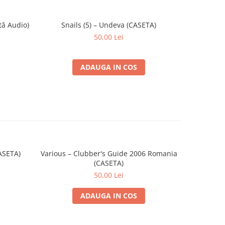
tă Audio)
Snails (5) – Undeva (CASETA)
ZOB
-30%
50,00 Lei
ADAUGA IN COS
CASETA)
Various – Clubber's Guide 2006 Romania
Giul
(CASETA)
50,00 Lei
ADAUGA IN COS