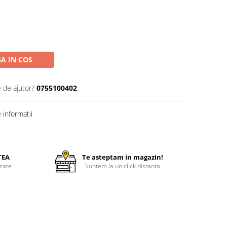
A IN COS
e de ajutor?
0755100402
informatii
TEA
Te asteptam in magazin!
zate
Suntem la un click distanta