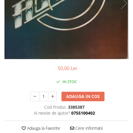
Discuri vinil 7' (mici)
Patriotice
Patriotice
Viniluri Românești
Colecția Electrecord
50,00 Lei
IN STOC
ADAUGA IN COS
Cod Produs:
3385387
Ai nevoie de ajutor?
0755100402
Adauga la Favorite
Cere informatii