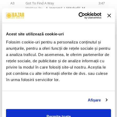
A3
Got To Find A Way
3:47
Written-By –
A. Ingram
*,
J. Mitchell
*,
M.
Willis
*
B1
I Bet You Get The One You Love
3:04
Written-By –
A. Tilmon
*
Acest site utilizează cookie-uri
B2
Everything Happens For A Reason
3:58
VEZI MAI MULT
Written-By –
A. Ingram
*,
J. Mitchell
*,
M.
Folosim cookie-uri pentru a personaliza conținutul și 
Stare Coperta:
Near Mint (NM or M-)
Willis
*
Stare Disc:
Near Mint (NM or M-)
anunțurile, pentru a oferi funcții de rețele sociale și pentru 
a analiza traficul. De asemenea, le oferim partenerilor de 
B3
Take One Step At A Time
4:05
Informatii conformitate produs
Written-By –
A. Ingram
*,
J. Mitchell
*,
M.
rețele sociale, de publicitate și de analize informații cu 
Willis
*
Review-uri
(0)
privire la modul în care folosiți site-ul nostru. Aceștia le 
pot combina cu alte informații oferite de dvs. sau culese 
B4
No Stronger Love
5:09
Written-By –
A. Ingram
*,
J. Mitchell
*,
M.
în urma folosirii serviciilor lor.
Willis
*
PRODUSE ALTERNATIVE
B5
I Am So Glad I Took My Time
5:20
Written-By –
A. Ingram
*,
J. Mitchell
*,
M.
Afişare
Willis
*
Richard Oschanitzky - Jazz
Whitney Houston - Whitney
-30%
-30%
Restitutio 2, (Disc Vinil)
Houston , (Disc Vinil)
Permite toate