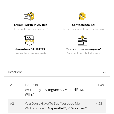
Livram RAPID in 24/48 h
Contacteaza-ne!
de la confirmarea comenzii*
Iti oferim suport la orice intrebare
Garantam CALITATEA
Te asteptam in magazin!
Produselor comercializate
Suntem la un click distanta
Descriere
A1
Float On
11:49
Written-By –
A. Ingram
*,
J. Mitchell
*,
M.
Willis
*
A2
You Don't Have To Say You Love Me
4:53
Written-By –
S. Napier-Bell
*,
V. Wickham
*