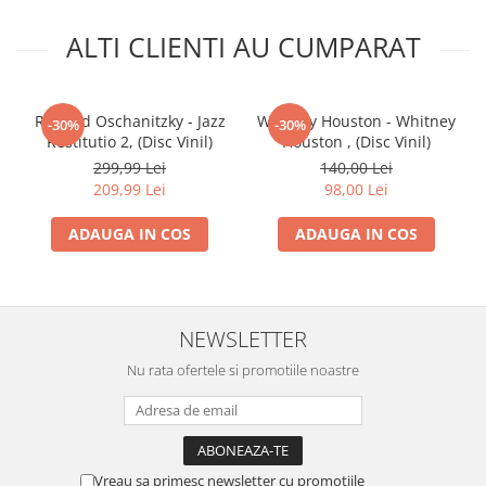
ALTI CLIENTI AU CUMPARAT
Richard Oschanitzky - Jazz
Whitney Houston - Whitney
-30%
-30%
Restitutio 2, (Disc Vinil)
Houston , (Disc Vinil)
299,99 Lei
140,00 Lei
209,99 Lei
98,00 Lei
ADAUGA IN COS
ADAUGA IN COS
NEWSLETTER
Nu rata ofertele si promotiile noastre
Vreau sa primesc newsletter cu promotiile