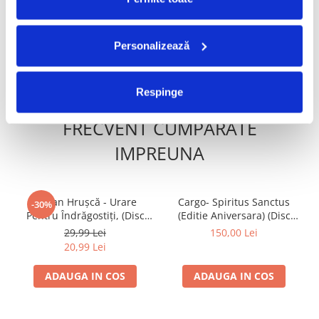
299,99 Lei
140,00 Lei
209,99 Lei
98,00 Lei
Personalizează
ADAUGA IN COS
ADAUGA IN COS
Respinge
FRECVENT CUMPARATE
IMPREUNA
Ștefan Hrușcă - Urare
Cargo- Spiritus Sanctus
-30%
Pentru Îndrăgostiți, (Disc
(Editie Aniversara) (Disc
Vinil)
Vinil)
29,99 Lei
150,00 Lei
20,99 Lei
ADAUGA IN COS
ADAUGA IN COS