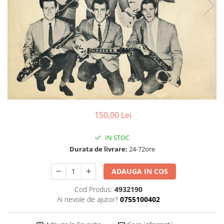
Discuri vinil 7' (mici)
Patriotice
Patriotice
Viniluri Românești
Colecția Electrecord
150,00 Lei
IN STOC
Durata de livrare:
24-72ore
ADAUGA IN COS
Cod Produs:
4932190
Ai nevoie de ajutor?
0755100402