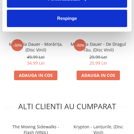
FRECVENT CUMPARATE
Respinge
IMPREUNA
Mirabela Dauer - Morărița,
Mirabela Dauer - De Dragul
-30%
-30%
(Disc Vinil)
Tău, (Disc Vinil)
49,99 Lei
29,99 Lei
34,99 Lei
20,99 Lei
ADAUGA IN COS
ADAUGA IN COS
ALTI CLIENTI AU CUMPARAT
The Moving Sidewalks -
Krypton - Lanțurile, (Disc
Flash (VINIL)
Vinil)