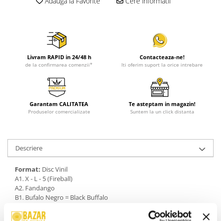
Adauga la Favorite
Cere informatii
Livram RAPID in 24/48 h
Contacteaza-ne!
de la confirmarea comenzii*
Iti oferim suport la orice intrebare
Garantam CALITATEA
Te asteptam in magazin!
Produselor comercializate
Suntem la un click distanta
Descriere
Format:
Disc Vinil
A1. X - L - 5 (Fireball)
A2. Fandango
B1. Bufalo Negro = Black Buffalo
B2. Quemadura Del Sol = Sunburst
An Lansare:
1963