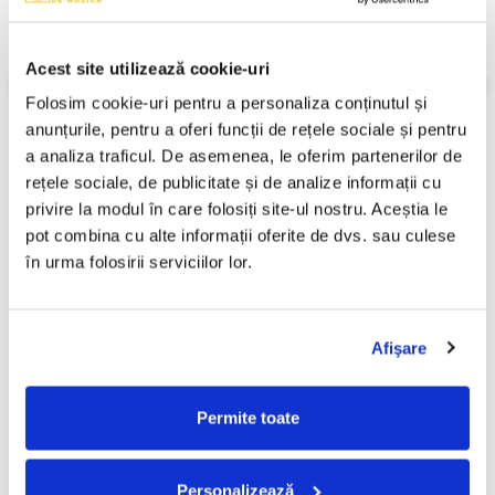
Stil:
Rock; Stage & Screen; Instrumental; Surf; Theme
Stare Disc:
Near Mint (NM or M-)
Stare Coperta:
Near Mint (NM or M-)
Acest site utilizează cookie-uri
Informatii conformitate produs
Folosim cookie-uri pentru a personaliza conținutul și 
anunțurile, pentru a oferi funcții de rețele sociale și pentru 
Review-uri
(0)
a analiza traficul. De asemenea, le oferim partenerilor de 
rețele sociale, de publicitate și de analize informații cu 
privire la modul în care folosiți site-ul nostru. Aceștia le 
PRODUSE ALTERNATIVE
pot combina cu alte informații oferite de dvs. sau culese 
în urma folosirii serviciilor lor.
Ștefan Hrușcă - Urare
Ștefan Hrușcă - La Săvârșitu
-30%
-30%
Pentru Îndrăgostiți, (Disc
Lumii, (Disc Vinil)
Afişare
Vinil)
29,99 Lei
100,00 Lei
20,99 Lei
70,00 Lei
Permite toate
ADAUGA IN COS
ADAUGA IN COS
Personalizează