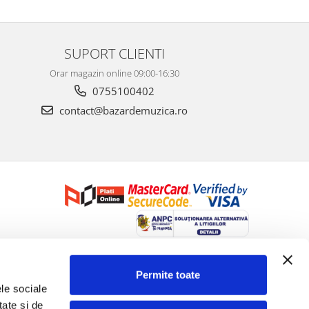
SUPORT CLIENTI
Orar magazin online 09:00-16:30
0755100402
contact@bazardemuzica.ro
Creat cu ❤ și cu 🧠 de Dan Trifan iar
Platforma E-commerce by
Gomag
Permite toate
le sociale 
ate și de 