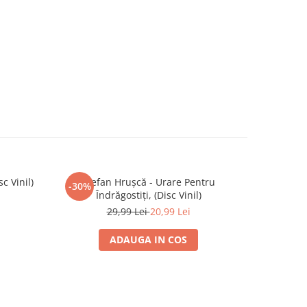
c Vinil)
Ștefan Hrușcă - Urare Pentru
Ștefan Hruș
-30%
-30%
Îndrăgostiți, (Disc Vinil)
29,99 Lei
20,99 Lei
ADAUGA IN COS