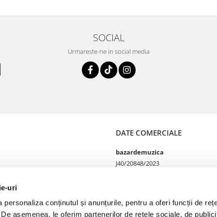
SOCIAL
Urmareste-ne in social media
DATE COMERCIALE
bazardemuzica
J40/20848/2023
49060668
Strada Doctor Louis Pasteur
ie-uri
65
personaliza conținutul și anunțurile, pentru a oferi funcții de rețe
Bucharest, București
. De asemenea, le oferim partenerilor de rețele sociale, de publicit
Telefon Magazin online si