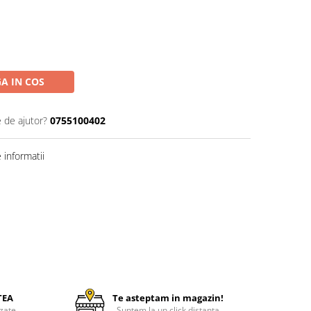
A IN COS
e de ajutor?
0755100402
informatii
TEA
Te asteptam in magazin!
zate
Suntem la un click distanta