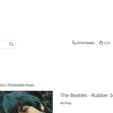
0755100402
0,00
 Soul = Резиновая Душа
The Beatles - Rubber 
AnTrop