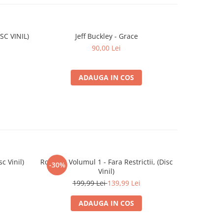
SC VINIL)
Jeff Buckley - Grace
Sade - 
90,00 Lei
ADAUGA IN COS
c Vinil)
Rock '92 Volumul 1 - Fara Restrictii, (Disc
The Movi
-30%
Vinil)
199,99 Lei
139,99 Lei
ADAUGA IN COS