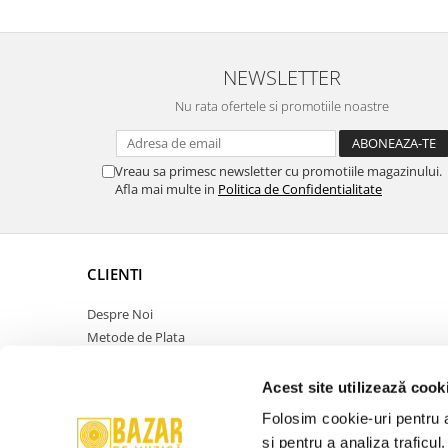
NEWSLETTER
Nu rata ofertele si promotiile noastre
Vreau sa primesc newsletter cu promotiile magazinului.
Afla mai multe in
Politica de Confidentialitate
CLIENTI
Despre Noi
Metode de Plata
Politica de Retur
Politica de Confidentialitate
Acest site utilizează cook
Politica Cookies
Folosim cookie-uri pentru a 
Termeni si Conditii
și pentru a analiza traficul