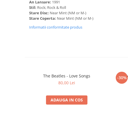
An Lansare:
1991
Stil:
Rock; Rock & Roll
Stare Disc:
Near Mint (NM or M-)
Stare Coperta:
Near Mint (NM or M-)
Informatii conformitate produs
The Beatles - Love Songs
The Be
-30%
80,00 Lei
ADAUGA IN COS