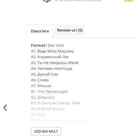
Review-uri
(0)
Descriere
Format:
Disc Vinil
A1. Веди Мою Машину
A2. Норвежский Лес
A3. Ты Не Увидишь Меня
A4. Человек Ниоткуда
A5. Думай Сам
A6. Слово
A7. Мишел
B1. Что Происходит
B2. Девушка
B3. Я Смотрю Сквозь Тебя
B4. В Моей Жизни
B5. Жди
B6. Если Мне Кто-то Был Нужен
B7. Бег Ради Жизни
VEZI MAI MULT