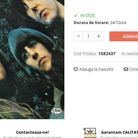
50,00 Lei
IN STOC
Durata de livrare:
24-72ore
ADAUG
Cod Produs:
1582437
Ai nevoi
Adauga la Favorite
Cere 
Contacteaza-ne!
Garantam CALITA
Iti oferim suport la orice intrebare
Produselor comerciali