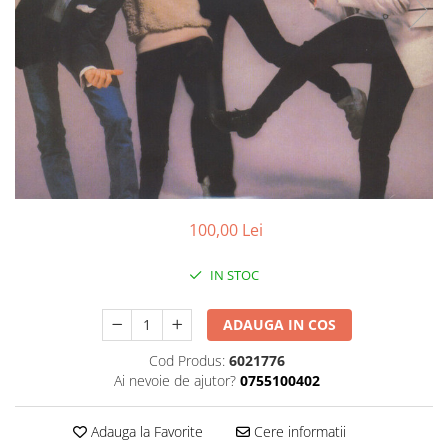
Discuri vinil 7' (mici)
Patriotice
Patriotice
Viniluri Românești
Colecția Electrecord
100,00 Lei
IN STOC
ADAUGA IN COS
Cod Produs:
6021776
Ai nevoie de ajutor?
0755100402
Adauga la Favorite
Cere informatii