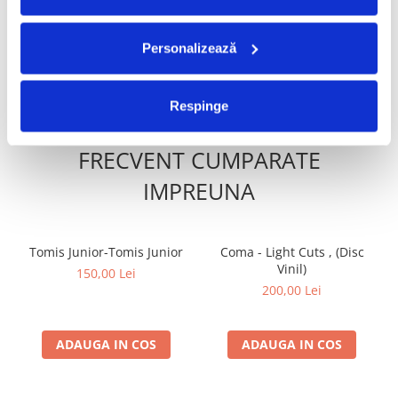
Vinil)
29,99 Lei
100,00 Lei
20,99 Lei
70,00 Lei
Personalizează
ADAUGA IN COS
ADAUGA IN COS
Respinge
FRECVENT CUMPARATE
IMPREUNA
Tomis Junior-Tomis Junior
Coma - Light Cuts , (Disc
Vinil)
150,00 Lei
200,00 Lei
ADAUGA IN COS
ADAUGA IN COS