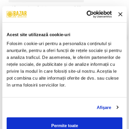
A5
Lucy Potato
3:33
B1
Curtain Jumper
4:05
B2
You're Tearin' Me Apart
2:42
Acest site utilizează cookie-uri
B3
Little Boxes (Alimony)
3:25
VEZI MAI MULT
Folosim cookie-uri pentru a personaliza conținutul și 
Stare Coperta:
Mint (M)
B4
Get Off My Back
3:57
anunțurile, pentru a oferi funcții de rețele sociale și pentru 
Stare Disc:
Mint (M)
a analiza traficul. De asemenea, le oferim partenerilor de 
B5
Kissin' The Carpet
4:47
Informatii conformitate produs
rețele sociale, de publicitate și de analize informații cu 
privire la modul în care folosiți site-ul nostru. Aceștia le 
Review-uri
(0)
pot combina cu alte informații oferite de dvs. sau culese 
în urma folosirii serviciilor lor.
PRODUSE ALTERNATIVE
Afişare
Ștefan Hrușcă - Urare
Ștefan Hrușcă - La Săvârșitu
-30%
-30%
Permite toate
Pentru Îndrăgostiți, (Disc
Lumii, (Disc Vinil)