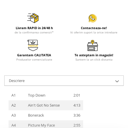
Livram RAPID in 24/48 h
Contacteaza-ne!
de la confirmarea comenzii*
Iti oferim suport la orice intrebare
Garantam CALITATEA
Te asteptam in magazin!
Produselor comercializate
Suntem la un click distanta
Descriere
A1
Top Down
2:01
A2
Ain't Got No Sense
4:13
A3
Bonerack
3:36
A4
Picture My Face
2:55