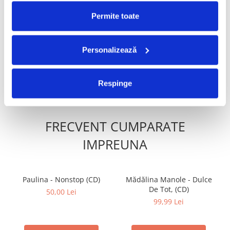
Permite toate
Paraziții - Jos Cenzura! , (CD)
Paraziții - Primii 10 Ani Vol.
-30%
1 , (CD)
200,00 Lei
399,99 Lei
140,00 Lei
Personalizează
ADAUGA IN COS
ADAUGA IN COS
Respinge
FRECVENT CUMPARATE
IMPREUNA
Paulina - Nonstop (CD)
Mădălina Manole - Dulce
De Tot, (CD)
50,00 Lei
99,99 Lei