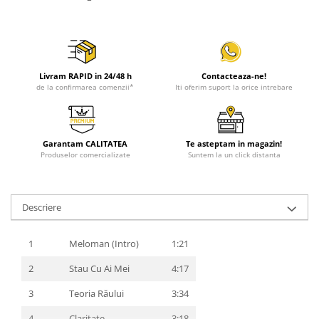
Livram RAPID in 24/48 h
Contacteaza-ne!
de la confirmarea comenzii*
Iti oferim suport la orice intrebare
Garantam CALITATEA
Te asteptam in magazin!
Produselor comercializate
Suntem la un click distanta
Descriere
1
Meloman (Intro)
1:21
2
Stau Cu Ai Mei
4:17
3
Teoria Răului
3:34
4
Claritate
3:18