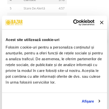
5
Stare De Alertă
4:57
6
Tot Ce Auzi
3:30
7
Îmi Place Tăria (Skit)
0:44
8
Paharul E Gol
4:19
VEZI MAI MULT
Acest site utilizează cookie-uri
Stare Coperta:
Near Mint (NM or M-)
9
Cel Mai Băiat
3:13
Stare Disc:
Near Mint (NM or M-)
Folosim cookie-uri pentru a personaliza conținutul și 
10
Mergem În Weekend
3:21
Gen:
Hip Hop
anunțurile, pentru a oferi funcții de rețele sociale și pentru 
Stil:
Conscious, Boom Bap
a analiza traficul. De asemenea, le oferim partenerilor de 
11
Fluturi În Stomac
3:48
An Lansare:
2021
rețele sociale, de publicitate și de analize informații cu 
12
Rapu' Meu
4:55
Informatii conformitate produs
privire la modul în care folosiți site-ul nostru. Aceștia le 
13
Turneu (Outro)
1:26
pot combina cu alte informații oferite de dvs. sau culese 
Review-uri
(0)
în urma folosirii serviciilor lor.
PRODUSE ALTERNATIVE
Afişare