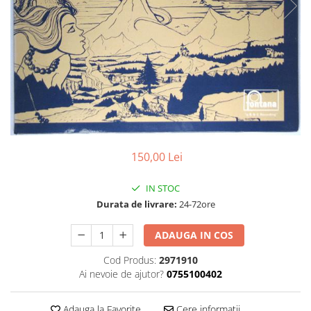
Discuri vinil 7' (mici)
Patriotice
Patriotice
Viniluri Românești
Colecția Electrecord
150,00 Lei
IN STOC
Durata de livrare:
24-72ore
ADAUGA IN COS
Cod Produs:
2971910
Ai nevoie de ajutor?
0755100402
Adauga la Favorite
Cere informatii