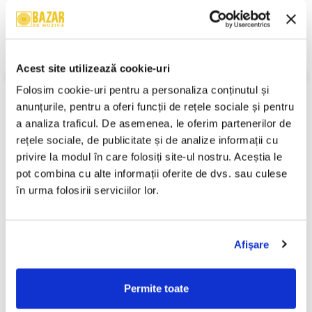
B1. Leader Of The Ring
B2. Riding On The L&N
B3. Hold That Train
An Lansare:
1970
Stil:
Rock; Prog Rock
Acest site utilizează cookie-uri
Stare Disc:
Near Mint (NM or M-)
Stare Coperta:
Near Mint (NM or M-)
Folosim cookie-uri pentru a personaliza conținutul și 
Informatii conformitate produs
anunțurile, pentru a oferi funcții de rețele sociale și pentru 
a analiza traficul. De asemenea, le oferim partenerilor de 
Review-uri
(0)
rețele sociale, de publicitate și de analize informații cu 
privire la modul în care folosiți site-ul nostru. Aceștia le 
pot combina cu alte informații oferite de dvs. sau culese 
în urma folosirii serviciilor lor.
PRODUSE ALTERNATIVE
Afişare
Ștefan Hrușcă - Urare
Ștefan Hrușcă - La Săvârșitu
-30%
-30%
Pentru Îndrăgostiți, (Disc
Lumii, (Disc Vinil)
Vinil)
29,99 Lei
100,00 Lei
Permite toate
20,99 Lei
70,00 Lei