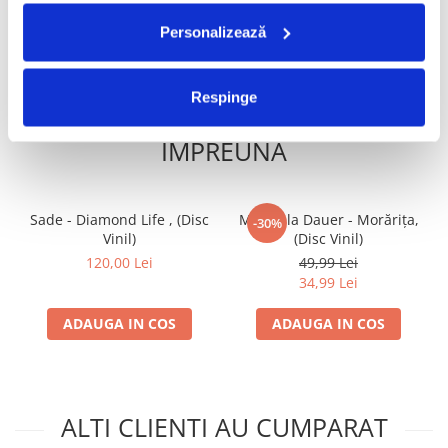
ADAUGA IN COS
ADAUGA IN COS
Personalizează
Respinge
FRECVENT CUMPARATE
IMPREUNA
Sade - Diamond Life , (Disc
Mirabela Dauer - Morărița,
-30%
Vinil)
(Disc Vinil)
120,00 Lei
49,99 Lei
34,99 Lei
ADAUGA IN COS
ADAUGA IN COS
ALTI CLIENTI AU CUMPARAT