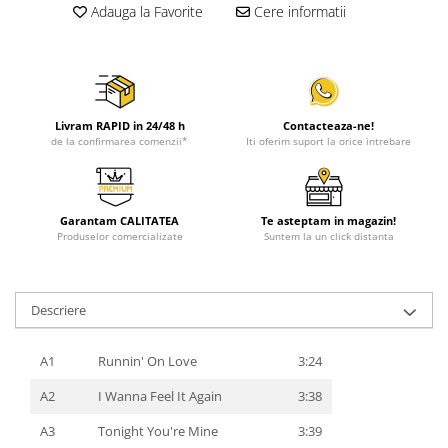
Adauga la Favorite
Cere informatii
Livram RAPID in 24/48 h
Contacteaza-ne!
de la confirmarea comenzii*
Iti oferim suport la orice intrebare
Garantam CALITATEA
Te asteptam in magazin!
Produselor comercializate
Suntem la un click distanta
Descriere
A1
Runnin' On Love
3:24
A2
I Wanna Feel It Again
3:38
A3
Tonight You're Mine
3:39