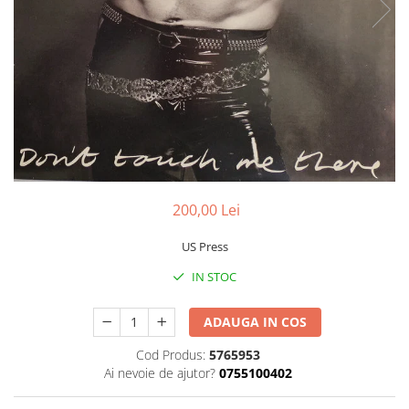
Discuri vinil 7' (mici)
Patriotice
Patriotice
Viniluri Românești
Colecția Electrecord
200,00 Lei
US Press
IN STOC
ADAUGA IN COS
Cod Produs:
5765953
Ai nevoie de ajutor?
0755100402