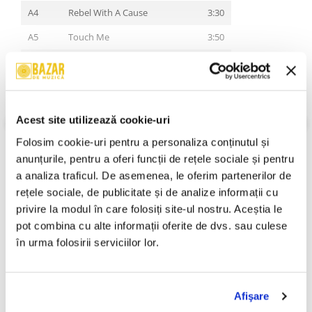
A4
Rebel With A Cause
3:30
A5
Touch Me
3:50
A6
Tear Up The Night
3:20
B1
Shake Me Up
4:31
B2
Don't Touch Me There
3:38
VEZI MAI MULT
Acest site utilizează cookie-uri
Stare Coperta:
Near Mint (NM or M-)
B3
Can't Get Her Out Of My Head
3:48
Folosim cookie-uri pentru a personaliza conținutul și 
Stare Disc:
Near Mint (NM or M-)
anunțurile, pentru a oferi funcții de rețele sociale și pentru 
B4
All Night Long
3:54
Gen:
Rock
Stil:
Hard Rock
a analiza traficul. De asemenea, le oferim partenerilor de 
B5
I'm On Fire
3:30
An Lansare:
1989
rețele sociale, de publicitate și de analize informații cu 
Informatii conformitate produs
privire la modul în care folosiți site-ul nostru. Aceștia le 
pot combina cu alte informații oferite de dvs. sau culese 
Review-uri
(0)
în urma folosirii serviciilor lor.
Afişare
PRODUSE ALTERNATIVE