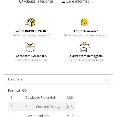
Adauga la Favorite
Cere informatii
Livram RAPID in 24/48 h
Contacteaza-ne!
de la confirmarea comenzii*
Iti oferim suport la orice intrebare
Garantam CALITATEA
Te asteptam in magazin!
Produselor comercializate
Suntem la un click distanta
Descriere
Format:
CD
1
Cowboys From Hell
4:06
2
Primal Concrete Sledge
2:13
3
Psycho Holiday
5:19