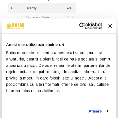
4
Heresy
4:45
5
Cemetery Gates
7:03
6
Domination
5:02
7
Shattered
3:21
Acest site utilizează cookie-uri
8
Clash With Reality
5:15
VEZI MAI MULT
Folosim cookie-uri pentru a personaliza conținutul și 
An Lansare:
-
9
Medicine Man
5:15
Stil:
Rock ; Heavy Metal
anunțurile, pentru a oferi funcții de rețele sociale și pentru 
10
Message In Blood
5:09
Stare Disc:
Near Mint (NM or M-)
a analiza traficul. De asemenea, le oferim partenerilor de 
Stare Coperta:
Near Mint (NM or M-)
rețele sociale, de publicitate și de analize informații cu 
11
The Sleep
5:47
Informatii conformitate produs
privire la modul în care folosiți site-ul nostru. Aceștia le 
12
The Art Of Shredding
4:16
pot combina cu alte informații oferite de dvs. sau culese 
Review-uri
(0)
în urma folosirii serviciilor lor.
PRODUSE ALTERNATIVE
Afişare