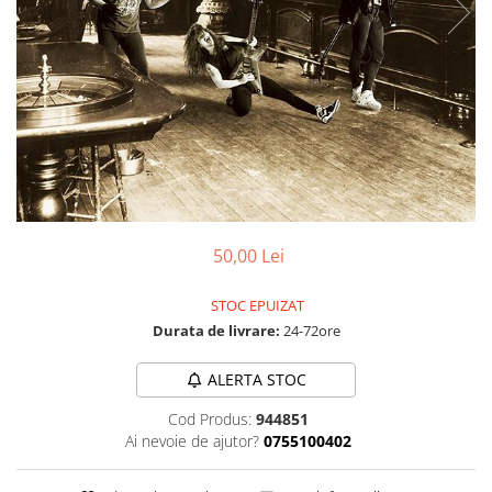
Discuri vinil 7' (mici)
Patriotice
Patriotice
Viniluri Românești
Colecția Electrecord
50,00 Lei
STOC EPUIZAT
Durata de livrare:
24-72ore
ALERTA STOC
Cod Produs:
944851
Ai nevoie de ajutor?
0755100402