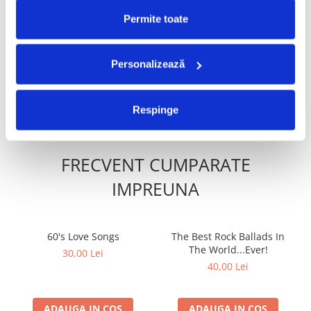
Permite toate
Delia - 7 (CD)
Cătălina Toma - Cătălina,
-30%
(CD)
250,00 Lei
499,99 Lei
349,99 Lei
Personalizează
ADAUGA IN COS
ADAUGA IN COS
Respinge
FRECVENT CUMPARATE
IMPREUNA
60's Love Songs
The Best Rock Ballads In
The World...Ever!
30,00 Lei
40,00 Lei
ADAUGA IN COS
ADAUGA IN COS