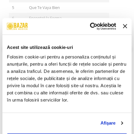
5
Que Te Vaya Bien
6
Encontré la Forma
7
Te Estaré Esperando
8
Mirame Un Poco
VEZI MAI MULT
Acest site utilizează cookie-uri
Stare Coperta:
Near Mint (NM or M-)
9
Te Lo Ruego
Stare Disc:
Near Mint (NM or M-)
Folosim cookie-uri pentru a personaliza conținutul și 
10
Nena
Gen:
Latin
anunțurile, pentru a oferi funcții de rețele sociale și pentru 
Stil:
Latin ; Cumbia
11
Deja de Jugar
a analiza traficul. De asemenea, le oferim partenerilor de 
An Lansare:
2001
rețele sociale, de publicitate și de analize informații cu 
12
Agüita (Versión Remix 2 Effective Latin Pop)
Informatii conformitate produs
privire la modul în care folosiți site-ul nostru. Aceștia le 
pot combina cu alte informații oferite de dvs. sau culese 
Review-uri
(0)
în urma folosirii serviciilor lor.
PRODUSE ALTERNATIVE
Afişare