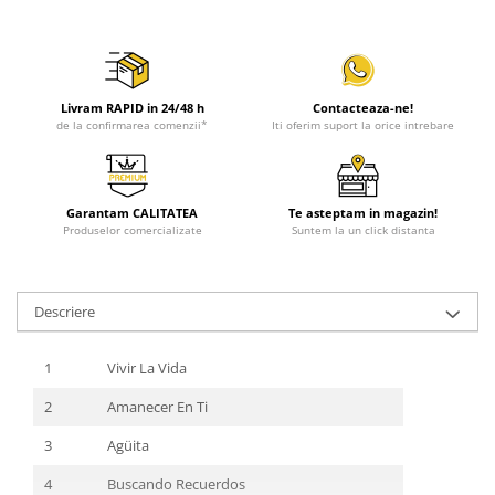
Livram RAPID in 24/48 h
Contacteaza-ne!
de la confirmarea comenzii*
Iti oferim suport la orice intrebare
Garantam CALITATEA
Te asteptam in magazin!
Produselor comercializate
Suntem la un click distanta
Descriere
1
Vivir La Vida
2
Amanecer En Ti
3
Agüita
4
Buscando Recuerdos