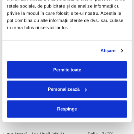
Tot, (CD)
Povestea de la Vărbilău – -
rețele sociale, de publicitate și de analize informații cu 
Electrecord, (Disc Vinil)
99,99 Lei
189,00 Lei
privire la modul în care folosiți site-ul nostru. Aceștia le 
pot combina cu alte informații oferite de dvs. sau culese 
ADAUGA IN COS
ADAUGA IN COS
în urma folosirii serviciilor lor.
ALBATROS-Bucuresti (DUBLU
Fugees - The Score (CD)
DISC VINIL)
Afişare
50,00 Lei
280,00 Lei
ADAUGA IN COS
ADAUGA IN COS
Permite toate
Cargo- Spiritus Sanctus (Editie
Vița De Vie – În Corzi (Live
Personalizează
Aniversara) (Disc Vinil)
Awake) (VINIL)
150,00 Lei
220,00 Lei
Respinge
ADAUGA IN COS
ADAUGA IN COS
Luna Amară – Loc Lipsă (VINIL)
Delia - 7 (CD)