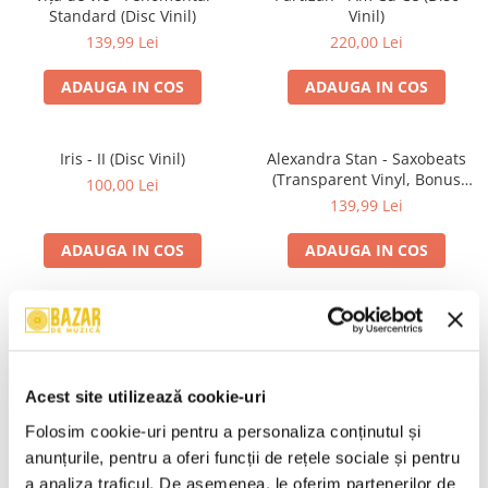
Standard (Disc Vinil)
Vinil)
139,99 Lei
220,00 Lei
ADAUGA IN COS
ADAUGA IN COS
Iris - II (Disc Vinil)
Alexandra Stan - Saxobeats
(Transparent Vinyl, Bonus
100,00 Lei
Tracks) ) (Disc Vinil)
139,99 Lei
ADAUGA IN COS
ADAUGA IN COS
Unknown Artist - Povești ,
R.E.M. - Monster , (CD)
(Casetă Audio)
29,99 Lei
19,99 Lei
Acest site utilizează cookie-uri
ADAUGA IN COS
ADAUGA IN COS
Folosim cookie-uri pentru a personaliza conținutul și 
anunțurile, pentru a oferi funcții de rețele sociale și pentru 
a analiza traficul. De asemenea, le oferim partenerilor de 
Mădălina Manole - Dulce De
Taraful de la Vărbilău –