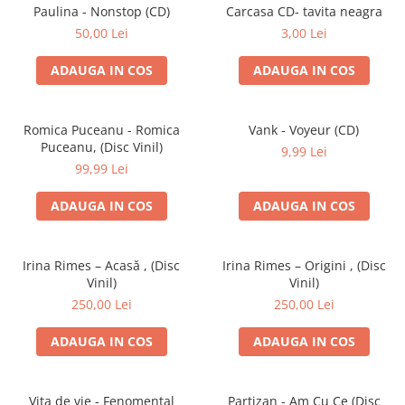
Discuri vinil 7' (mici)
Patriotice
Patriotice
Viniluri Românești
Paulina - Nonstop (CD)
Carcasa CD- tavita neagra
Colecția Electrecord
50,00 Lei
3,00 Lei
ADAUGA IN COS
ADAUGA IN COS
Romica Puceanu - Romica
Vank - Voyeur (CD)
Puceanu, (Disc Vinil)
9,99 Lei
99,99 Lei
ADAUGA IN COS
ADAUGA IN COS
Irina Rimes – Acasă , (Disc
Irina Rimes – Origini , (Disc
Vinil)
Vinil)
250,00 Lei
250,00 Lei
ADAUGA IN COS
ADAUGA IN COS
Vița de vie - Fenomental
Partizan - Am Cu Ce (Disc