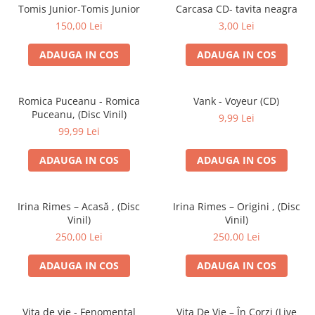
Discuri vinil 7' (mici)
Patriotice
Patriotice
Viniluri Românești
Tomis Junior-Tomis Junior
Carcasa CD- tavita neagra
Colecția Electrecord
150,00 Lei
3,00 Lei
ADAUGA IN COS
ADAUGA IN COS
Romica Puceanu - Romica
Vank - Voyeur (CD)
Puceanu, (Disc Vinil)
9,99 Lei
99,99 Lei
ADAUGA IN COS
ADAUGA IN COS
Irina Rimes – Acasă , (Disc
Irina Rimes – Origini , (Disc
Vinil)
Vinil)
250,00 Lei
250,00 Lei
ADAUGA IN COS
ADAUGA IN COS
Vița de vie - Fenomental
Vița De Vie – În Corzi (Live