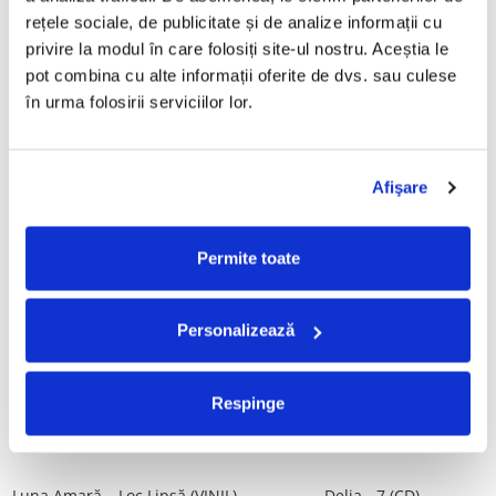
Tot, (CD)
rețele sociale, de publicitate și de analize informații cu 
29,99 Lei
99,99 Lei
privire la modul în care folosiți site-ul nostru. Aceștia le 
pot combina cu alte informații oferite de dvs. sau culese 
ADAUGA IN COS
ADAUGA IN COS
în urma folosirii serviciilor lor.
Taraful de la Vărbilău –
ALBATROS-Bucuresti (DUBLU
Povestea de la Vărbilău – -
DISC VINIL)
Afişare
Electrecord, (Disc Vinil)
189,00 Lei
280,00 Lei
ADAUGA IN COS
ADAUGA IN COS
Permite toate
Fugees - The Score (CD)
Cargo- Spiritus Sanctus (Editie
Personalizează
Aniversara) (Disc Vinil)
50,00 Lei
150,00 Lei
Respinge
ADAUGA IN COS
ADAUGA IN COS
Luna Amară – Loc Lipsă (VINIL)
Delia - 7 (CD)