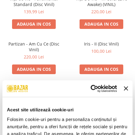
Standard (Disc Vinil)
Awake) (VINIL)
139,99 Lei
220,00 Lei
ADAUGA IN COS
ADAUGA IN COS
Partizan - Am Cu Ce (Disc
Iris - II (Disc Vinil)
Vinil)
100,00 Lei
220,00 Lei
ADAUGA IN COS
ADAUGA IN COS
Alexandra Stan - Saxobeats
Unknown Artist - Povești ,
(Transparent Vinyl, Bonus
(Casetă Audio)
Tracks) ) (Disc Vinil)
139,99 Lei
19,99 Lei
Acest site utilizează cookie-uri
ADAUGA IN COS
ADAUGA IN COS
Folosim cookie-uri pentru a personaliza conținutul și 
anunțurile, pentru a oferi funcții de rețele sociale și pentru 
a analiza traficul. De asemenea, le oferim partenerilor de 
R.E.M. - Monster , (CD)
Mădălina Manole - Dulce De