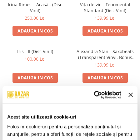
Irina Rimes – Acasă , (Disc
Vița de vie - Fenomental
Vinil)
Standard (Disc Vinil)
250,00 Lei
139,99 Lei
ADAUGA IN COS
ADAUGA IN COS
Iris - II (Disc Vinil)
Alexandra Stan - Saxobeats
(Transparent Vinyl, Bonus
100,00 Lei
Tracks) ) (Disc Vinil)
139,99 Lei
ADAUGA IN COS
ADAUGA IN COS
Unknown Artist - Povești ,
Genesis - We Can't Dance,
(Casetă Audio)
(CD)
19,99 Lei
24,99 Lei
Acest site utilizează cookie-uri
ADAUGA IN COS
ADAUGA IN COS
Folosim cookie-uri pentru a personaliza conținutul și 
anunțurile, pentru a oferi funcții de rețele sociale și pentru 