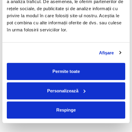
a analiza traficul. De asemenea, le oferim partenerilor de 
R.E.M. - Monster , (CD)
Mădălina Manole - Dulce De
rețele sociale, de publicitate și de analize informații cu 
Tot, (CD)
29,99 Lei
privire la modul în care folosiți site-ul nostru. Aceștia le 
99,99 Lei
pot combina cu alte informații oferite de dvs. sau culese 
ADAUGA IN COS
ADAUGA IN COS
în urma folosirii serviciilor lor.
Taraful de la Vărbilău –
Fugees - The Score (CD)
Afişare
Povestea de la Vărbilău – -
50,00 Lei
Electrecord, (Disc Vinil)
189,00 Lei
Permite toate
ADAUGA IN COS
ADAUGA IN COS
Personalizează
Cargo- Spiritus Sanctus (Editie
Partizan - Am Cu Ce (Disc
Aniversara) (Disc Vinil)
Vinil)
150,00 Lei
220,00 Lei
Respinge
ADAUGA IN COS
ADAUGA IN COS