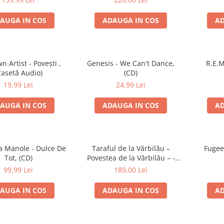
AUGA IN COS
ADAUGA IN COS
AD
 Artist - Povești ,
Genesis - We Can't Dance,
R.E.M
Casetă Audio)
(CD)
19,99 Lei
24,99 Lei
AUGA IN COS
ADAUGA IN COS
AD
 Manole - Dulce De
Taraful de la Vărbilău –
Fugee
Tot, (CD)
Povestea de la Vărbilău – -
Electrecord, (Disc Vinil)
99,99 Lei
189,00 Lei
AUGA IN COS
ADAUGA IN COS
AD