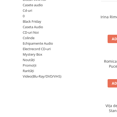
Discuri vinil 7' (mici)
Patriotice
Patriotice
Viniluri Românești
Casete audio
Colecția Electrecord
Cd-uri
0
Irina Rim
Black Friday
Caseta Audio
CD-uri Noi
Colinde
AD
Echipamente Audio
Electrecord CD-uri
Mystery Box
Noutăți
Romica
Promoții
Puce
Rarități
Video(Blu-Ray/DVD/VHS)
AD
Vița d
Stan