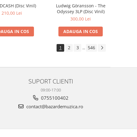
IDCASH (Disc Vinil)
Ludwig Göransson - The
Odyssey 3LP (Disc Vinil)
210,00 Lei
300,00 Lei
AUGA IN COS
ADAUGA IN COS
1
2
3
546
...
SUPORT CLIENTI
09:00-17:00
0755100402
contact@bazardemuzica.ro