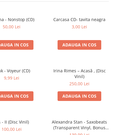
na - Nonstop (CD)
Carcasa CD- tavita neagra
50,00 Lei
3,00 Lei
AUGA IN COS
ADAUGA IN COS
k - Voyeur (CD)
Irina Rimes – Acasă , (Disc
Vinil)
9,99 Lei
250,00 Lei
AUGA IN COS
ADAUGA IN COS
s - II (Disc Vinil)
Alexandra Stan - Saxobeats
(Transparent Vinyl, Bonus
100,00 Lei
Tracks) ) (Disc Vinil)
139,99 Lei