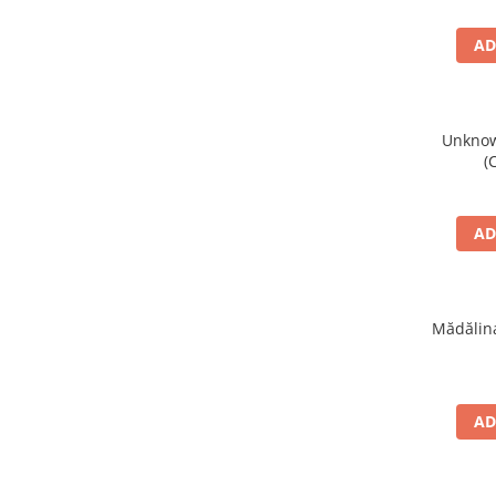
AD
Unknown
(
AD
Mădălina
AD