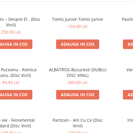
es – Despre El , (Disc
Tomis Junior-Tomis Junior
Pauli
Vinil)
150,00 Lei
250,00 Lei
AUGA IN COS
ADAUGA IN COS
AD
 Puceanu - Romica
ALBATROS-Bucuresti (DUBLU
Van
anu, (Disc Vinil)
DISC VINIL)
99,99 Lei
280,00 Lei
AUGA IN COS
ADAUGA IN COS
AD
e vie - Fenomental
Partizan - Am Cu Ce (Disc
Iri
dard (Disc Vinil)
Vinil)
139,99 Lei
220,00 Lei