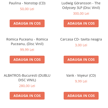
Discuri vinil 7' (mici)
Patriotice
Patriotice
Viniluri Românești
Paulina - Nonstop (CD)
Ludwig Göransson - The
Colecția Electrecord
Odyssey 3LP (Disc Vinil)
50,00 Lei
300,00 Lei
ADAUGA IN COS
ADAUGA IN COS
Romica Puceanu - Romica
Carcasa CD- tavita neagra
Puceanu, (Disc Vinil)
3,00 Lei
99,99 Lei
ADAUGA IN COS
ADAUGA IN COS
ALBATROS-Bucuresti (DUBLU
Vank - Voyeur (CD)
DISC VINIL)
9,99 Lei
280,00 Lei
ADAUGA IN COS
ADAUGA IN COS