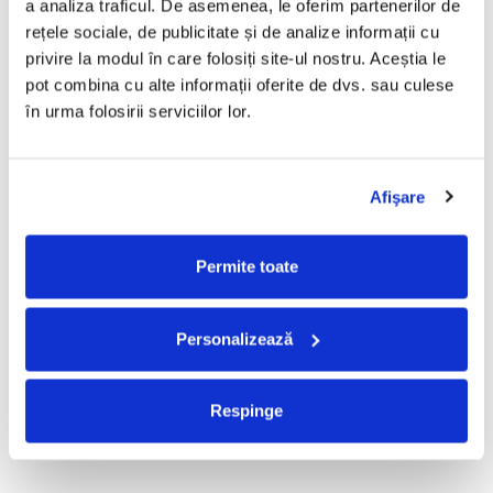
a analiza traficul. De asemenea, le oferim partenerilor de 
R.E.M. - Monster , (CD)
Mădălina Manole - Dulce De
rețele sociale, de publicitate și de analize informații cu 
Tot, (CD)
29,99 Lei
privire la modul în care folosiți site-ul nostru. Aceștia le 
99,99 Lei
pot combina cu alte informații oferite de dvs. sau culese 
ADAUGA IN COS
ADAUGA IN COS
în urma folosirii serviciilor lor.
Taraful de la Vărbilău –
Fugees - The Score (CD)
Afişare
Povestea de la Vărbilău – -
50,00 Lei
Electrecord, (Disc Vinil)
189,00 Lei
Permite toate
ADAUGA IN COS
ADAUGA IN COS
Personalizează
Cargo- Spiritus Sanctus (Editie
Partizan - Am Cu Ce (Disc
Aniversara) (Disc Vinil)
Vinil)
150,00 Lei
220,00 Lei
Respinge
ADAUGA IN COS
ADAUGA IN COS