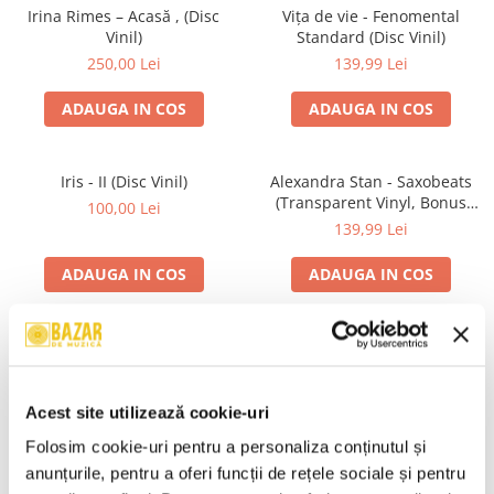
Irina Rimes – Acasă , (Disc
Vița de vie - Fenomental
Vinil)
Standard (Disc Vinil)
250,00 Lei
139,99 Lei
ADAUGA IN COS
ADAUGA IN COS
Iris - II (Disc Vinil)
Alexandra Stan - Saxobeats
(Transparent Vinyl, Bonus
100,00 Lei
Tracks) ) (Disc Vinil)
139,99 Lei
ADAUGA IN COS
ADAUGA IN COS
Unknown Artist - Povești ,
Genesis - We Can't Dance,
(Casetă Audio)
(CD)
19,99 Lei
24,99 Lei
Acest site utilizează cookie-uri
ADAUGA IN COS
ADAUGA IN COS
Folosim cookie-uri pentru a personaliza conținutul și 
anunțurile, pentru a oferi funcții de rețele sociale și pentru 