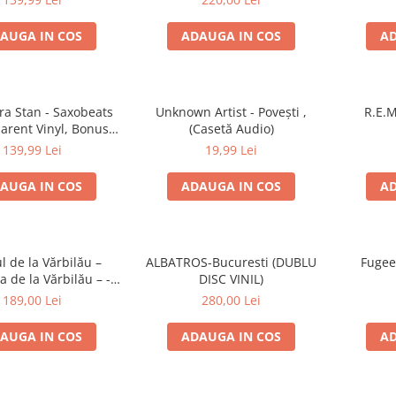
AUGA IN COS
ADAUGA IN COS
AD
ra Stan - Saxobeats
Unknown Artist - Povești ,
R.E.M
arent Vinyl, Bonus
(Casetă Audio)
ks) ) (Disc Vinil)
139,99 Lei
19,99 Lei
AUGA IN COS
ADAUGA IN COS
AD
l de la Vărbilău –
ALBATROS-Bucuresti (DUBLU
Fugee
 de la Vărbilău – -
DISC VINIL)
ecord, (Disc Vinil)
189,00 Lei
280,00 Lei
AUGA IN COS
ADAUGA IN COS
AD