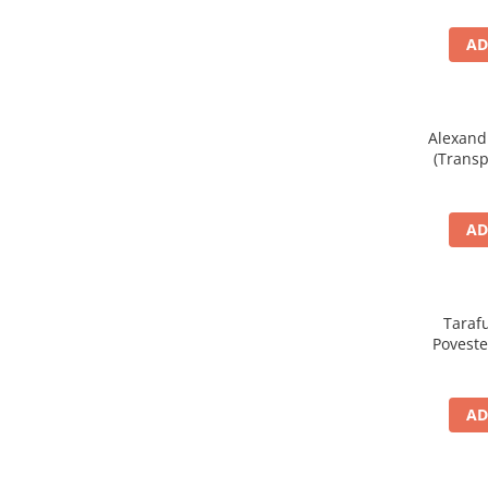
AD
Alexand
(Transp
Trac
AD
Tarafu
Povestea
Electr
AD