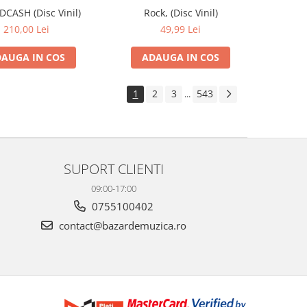
IDCASH (Disc Vinil)
Rock, (Disc Vinil)
210,00 Lei
49,99 Lei
AUGA IN COS
ADAUGA IN COS
1
2
3
543
...
SUPORT CLIENTI
09:00-17:00
0755100402
contact@bazardemuzica.ro