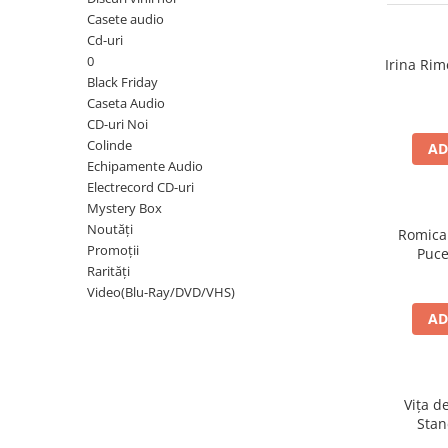
Discuri vinil 7' (mici)
Patriotice
Patriotice
Viniluri Românești
Casete audio
Colecția Electrecord
Cd-uri
0
Irina Rim
Black Friday
Caseta Audio
CD-uri Noi
Colinde
AD
Echipamente Audio
Electrecord CD-uri
Mystery Box
Noutăți
Romica
Promoții
Puce
Rarități
Video(Blu-Ray/DVD/VHS)
AD
Vița d
Stan