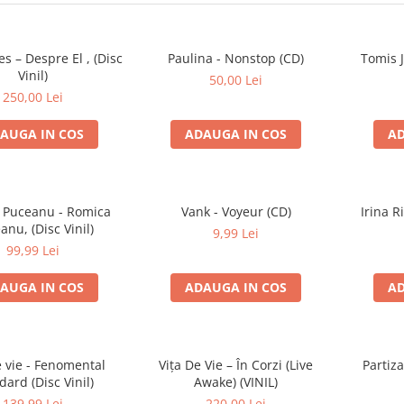
es – Despre El , (Disc
Paulina - Nonstop (CD)
Tomis 
Vinil)
50,00 Lei
250,00 Lei
AUGA IN COS
ADAUGA IN COS
AD
 Puceanu - Romica
Vank - Voyeur (CD)
Irina R
anu, (Disc Vinil)
9,99 Lei
99,99 Lei
AUGA IN COS
ADAUGA IN COS
AD
e vie - Fenomental
Vița De Vie – În Corzi (Live
Partiz
dard (Disc Vinil)
Awake) (VINIL)
139,99 Lei
220,00 Lei