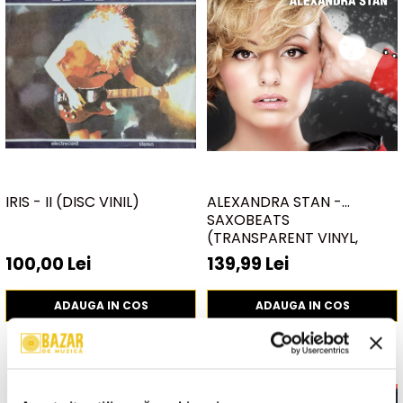
IRIS - II (DISC VINIL)
ALEXANDRA STAN -
SAXOBEATS
(TRANSPARENT VINYL,
BONUS TRACKS) ) (DISC
100,00 Lei
139,99 Lei
VINIL)
ADAUGA IN COS
ADAUGA IN COS