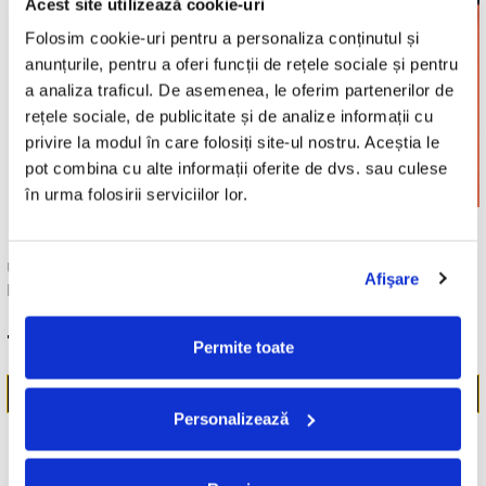
Acest site utilizează cookie-uri
Folosim cookie-uri pentru a personaliza conținutul și 
anunțurile, pentru a oferi funcții de rețele sociale și pentru 
a analiza traficul. De asemenea, le oferim partenerilor de 
rețele sociale, de publicitate și de analize informații cu 
privire la modul în care folosiți site-ul nostru. Aceștia le 
pot combina cu alte informații oferite de dvs. sau culese 
în urma folosirii serviciilor lor.
UNKNOWN ARTIST -
R.E.M. - MONSTER , (CD)
Afişare
POVEȘTI , (CASETĂ AUDIO)
19,99 Lei
29,99 Lei
Permite toate
ADAUGA IN COS
ADAUGA IN COS
Personalizează