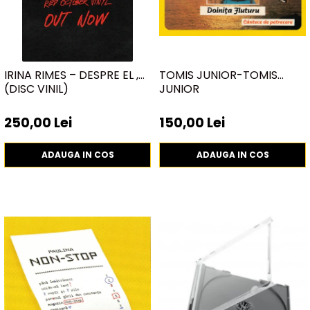
Discuri vinil 7' (mici)
Patriotice
Patriotice
Viniluri Românești
Colecția Electrecord
IRINA RIMES – DESPRE EL ,
TOMIS JUNIOR-TOMIS
(DISC VINIL)
JUNIOR
250,00 Lei
150,00 Lei
ADAUGA IN COS
ADAUGA IN COS