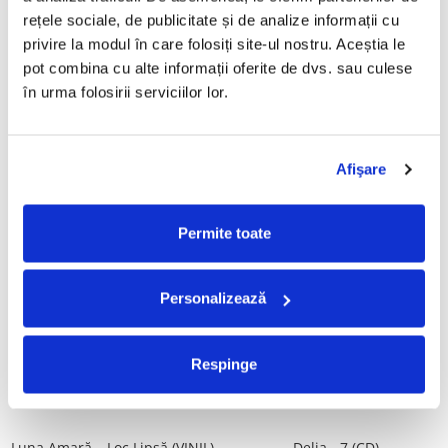
Tot, (CD)
rețele sociale, de publicitate și de analize informații cu 
29,99 Lei
99,99 Lei
privire la modul în care folosiți site-ul nostru. Aceștia le 
pot combina cu alte informații oferite de dvs. sau culese 
ADAUGA IN COS
ADAUGA IN COS
în urma folosirii serviciilor lor.
Taraful de la Vărbilău –
ALBATROS-Bucuresti (DUBLU
Povestea de la Vărbilău – -
DISC VINIL)
Afişare
Electrecord, (Disc Vinil)
189,00 Lei
280,00 Lei
ADAUGA IN COS
ADAUGA IN COS
Permite toate
Fugees - The Score (CD)
Cargo- Spiritus Sanctus (Editie
Personalizează
Aniversara) (Disc Vinil)
50,00 Lei
150,00 Lei
Respinge
ADAUGA IN COS
ADAUGA IN COS
Luna Amară – Loc Lipsă (VINIL)
Delia - 7 (CD)