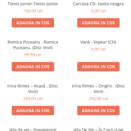
Discuri vinil 7' (mici)
Patriotice
Patriotice
Viniluri Românești
Tomis Junior-Tomis Junior
Carcasa CD- tavita neagra
Colecția Electrecord
150,00 Lei
3,00 Lei
ADAUGA IN COS
ADAUGA IN COS
Romica Puceanu - Romica
Vank - Voyeur (CD)
Puceanu, (Disc Vinil)
9,99 Lei
99,99 Lei
ADAUGA IN COS
ADAUGA IN COS
Irina Rimes – Acasă , (Disc
Irina Rimes – Origini , (Disc
Vinil)
Vinil)
250,00 Lei
250,00 Lei
ADAUGA IN COS
ADAUGA IN COS
Vița de vie - Fenomental
Vița De Vie – În Corzi (Live