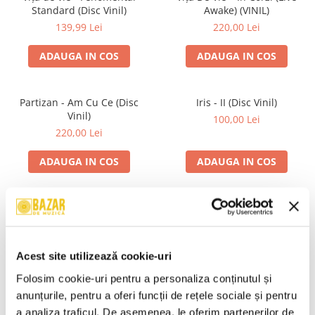
Standard (Disc Vinil)
Awake) (VINIL)
139,99 Lei
220,00 Lei
ADAUGA IN COS
ADAUGA IN COS
Partizan - Am Cu Ce (Disc
Iris - II (Disc Vinil)
Vinil)
100,00 Lei
220,00 Lei
ADAUGA IN COS
ADAUGA IN COS
Alexandra Stan - Saxobeats
Unknown Artist - Povești ,
(Transparent Vinyl, Bonus
(Casetă Audio)
Tracks) ) (Disc Vinil)
139,99 Lei
19,99 Lei
Acest site utilizează cookie-uri
ADAUGA IN COS
ADAUGA IN COS
Folosim cookie-uri pentru a personaliza conținutul și 
anunțurile, pentru a oferi funcții de rețele sociale și pentru 
a analiza traficul. De asemenea, le oferim partenerilor de 
R.E.M. - Monster , (CD)
Mădălina Manole - Dulce De