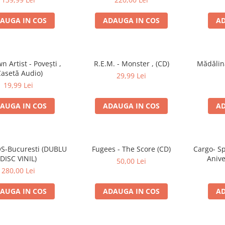
AUGA IN COS
ADAUGA IN COS
AD
 Artist - Povești ,
R.E.M. - Monster , (CD)
Mădălin
Casetă Audio)
29,99 Lei
19,99 Lei
AUGA IN COS
ADAUGA IN COS
AD
S-Bucuresti (DUBLU
Fugees - The Score (CD)
Cargo- Sp
DISC VINIL)
Anive
50,00 Lei
280,00 Lei
AUGA IN COS
ADAUGA IN COS
AD