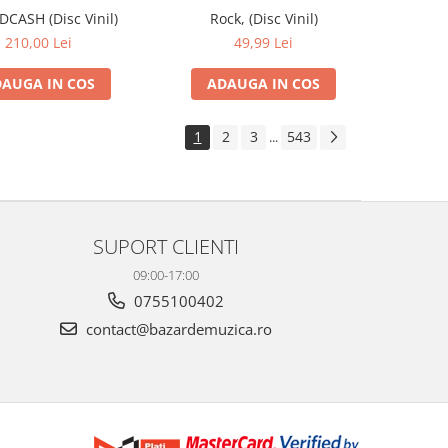
IDCASH (Disc Vinil)
Rock, (Disc Vinil)
210,00 Lei
49,99 Lei
AUGA IN COS
ADAUGA IN COS
1
2
3
543
...
SUPORT CLIENTI
09:00-17:00
0755100402
contact@bazardemuzica.ro