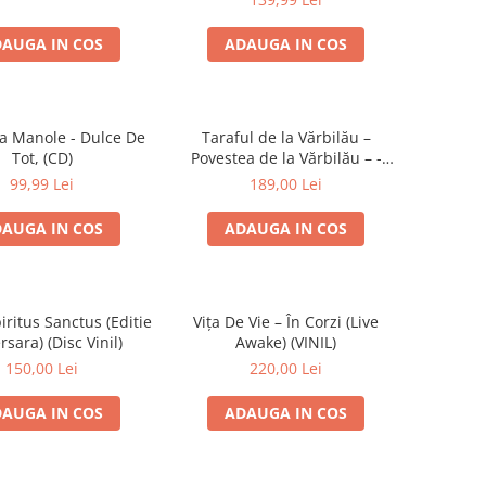
AUGA IN COS
ADAUGA IN COS
a Manole - Dulce De
Taraful de la Vărbilău –
Tot, (CD)
Povestea de la Vărbilău – -
Electrecord, (Disc Vinil)
99,99 Lei
189,00 Lei
AUGA IN COS
ADAUGA IN COS
iritus Sanctus (Editie
Vița De Vie – În Corzi (Live
rsara) (Disc Vinil)
Awake) (VINIL)
150,00 Lei
220,00 Lei
AUGA IN COS
ADAUGA IN COS