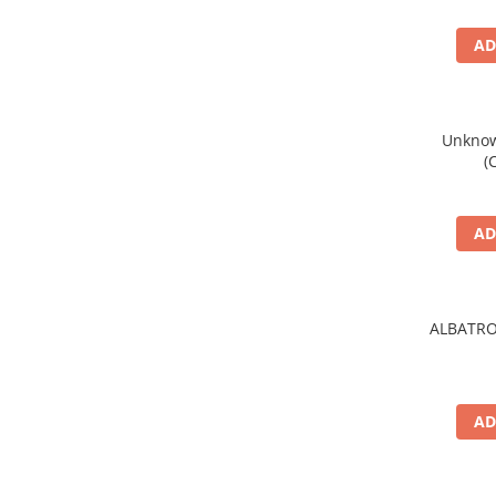
AD
Unknown
(
AD
ALBATRO
AD