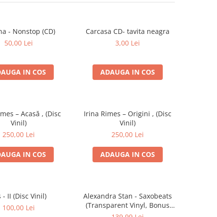
na - Nonstop (CD)
Carcasa CD- tavita neagra
50,00 Lei
3,00 Lei
AUGA IN COS
ADAUGA IN COS
imes – Acasă , (Disc
Irina Rimes – Origini , (Disc
Vinil)
Vinil)
250,00 Lei
250,00 Lei
AUGA IN COS
ADAUGA IN COS
s - II (Disc Vinil)
Alexandra Stan - Saxobeats
(Transparent Vinyl, Bonus
100,00 Lei
Tracks) ) (Disc Vinil)
139,99 Lei