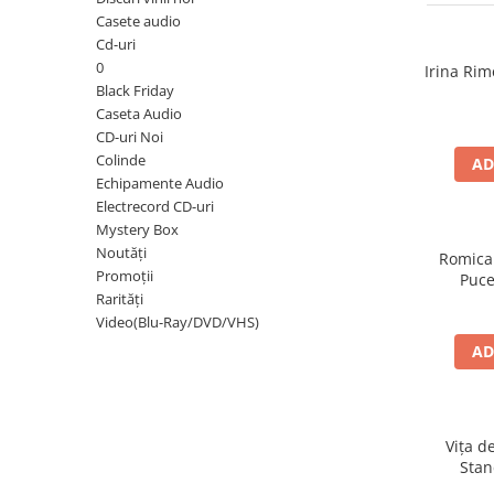
Discuri vinil 7' (mici)
Patriotice
Patriotice
Viniluri Românești
Casete audio
Colecția Electrecord
Cd-uri
0
Irina Rim
Black Friday
Caseta Audio
CD-uri Noi
Colinde
AD
Echipamente Audio
Electrecord CD-uri
Mystery Box
Noutăți
Romica
Promoții
Puce
Rarități
Video(Blu-Ray/DVD/VHS)
AD
Vița d
Stan