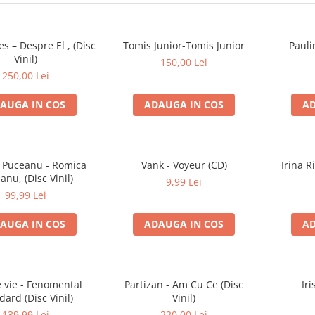
es – Despre El , (Disc
Tomis Junior-Tomis Junior
Pauli
Vinil)
150,00 Lei
250,00 Lei
AUGA IN COS
ADAUGA IN COS
AD
 Puceanu - Romica
Vank - Voyeur (CD)
Irina R
anu, (Disc Vinil)
9,99 Lei
99,99 Lei
AUGA IN COS
ADAUGA IN COS
AD
e vie - Fenomental
Partizan - Am Cu Ce (Disc
Iri
dard (Disc Vinil)
Vinil)
139,99 Lei
220,00 Lei