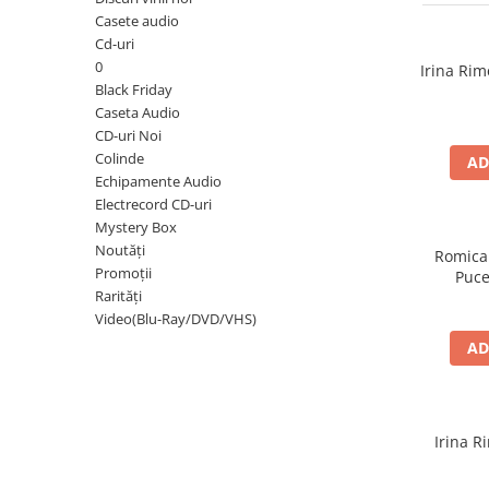
Discuri vinil 7' (mici)
Patriotice
Patriotice
Viniluri Românești
Casete audio
Colecția Electrecord
Cd-uri
0
Irina Rim
Black Friday
Caseta Audio
CD-uri Noi
Colinde
AD
Echipamente Audio
Electrecord CD-uri
Mystery Box
Noutăți
Romica
Promoții
Puce
Rarități
Video(Blu-Ray/DVD/VHS)
AD
Irina R