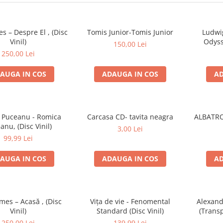
es – Despre El , (Disc
Tomis Junior-Tomis Junior
Ludwi
Vinil)
Odysse
150,00 Lei
250,00 Lei
AUGA IN COS
ADAUGA IN COS
AD
 Puceanu - Romica
Carcasa CD- tavita neagra
ALBATRO
anu, (Disc Vinil)
3,00 Lei
99,99 Lei
AUGA IN COS
ADAUGA IN COS
AD
imes – Acasă , (Disc
Vița de vie - Fenomental
Alexand
Vinil)
Standard (Disc Vinil)
(Trans
Trac
250,00 Lei
139,99 Lei