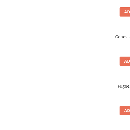
AD
Genesis
AD
Fugees
AD