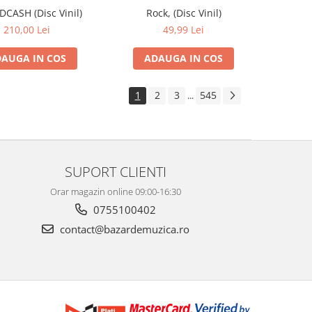
IDCASH (Disc Vinil)
Rock, (Disc Vinil)
210,00 Lei
49,99 Lei
AUGA IN COS
ADAUGA IN COS
1
2
3
545
...
SUPORT CLIENTI
Orar magazin online 09:00-16:30
0755100402
contact@bazardemuzica.ro