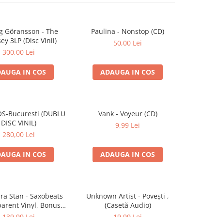
g Göransson - The
Paulina - Nonstop (CD)
y 3LP (Disc Vinil)
50,00 Lei
300,00 Lei
AUGA IN COS
ADAUGA IN COS
S-Bucuresti (DUBLU
Vank - Voyeur (CD)
DISC VINIL)
9,99 Lei
280,00 Lei
AUGA IN COS
ADAUGA IN COS
ra Stan - Saxobeats
Unknown Artist - Povești ,
parent Vinyl, Bonus
(Casetă Audio)
ks) ) (Disc Vinil)
139,99 Lei
19,99 Lei