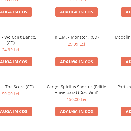
AUGA IN COS
ADAUGA IN COS
AD
 - We Can't Dance,
R.E.M. - Monster , (CD)
Mădălin
(CD)
29,99 Lei
24,99 Lei
AUGA IN COS
ADAUGA IN COS
AD
 - The Score (CD)
Cargo- Spiritus Sanctus (Editie
Partiz
Aniversara) (Disc Vinil)
50,00 Lei
150,00 Lei
AUGA IN COS
ADAUGA IN COS
AD