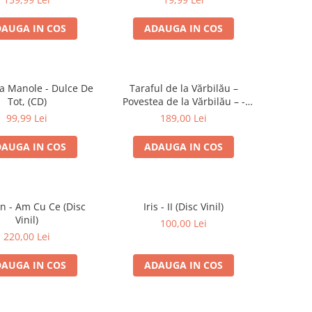
AUGA IN COS
ADAUGA IN COS
a Manole - Dulce De
Taraful de la Vărbilău –
Tot, (CD)
Povestea de la Vărbilău – -
Electrecord, (Disc Vinil)
99,99 Lei
189,00 Lei
AUGA IN COS
ADAUGA IN COS
an - Am Cu Ce (Disc
Iris - II (Disc Vinil)
Vinil)
100,00 Lei
220,00 Lei
AUGA IN COS
ADAUGA IN COS