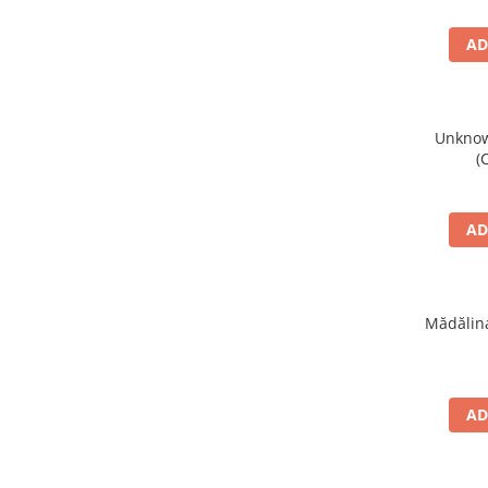
AD
Unknown
(
AD
Mădălina
AD