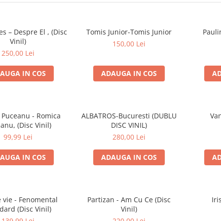
es – Despre El , (Disc
Tomis Junior-Tomis Junior
Pauli
Vinil)
150,00 Lei
250,00 Lei
AUGA IN COS
ADAUGA IN COS
AD
 Puceanu - Romica
ALBATROS-Bucuresti (DUBLU
Van
anu, (Disc Vinil)
DISC VINIL)
99,99 Lei
280,00 Lei
AUGA IN COS
ADAUGA IN COS
AD
e vie - Fenomental
Partizan - Am Cu Ce (Disc
Iri
dard (Disc Vinil)
Vinil)
139,99 Lei
220,00 Lei