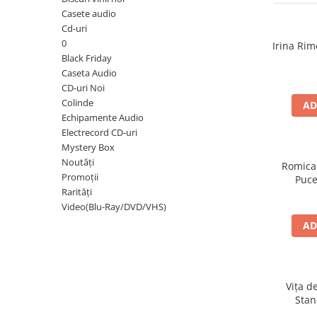
Discuri vinil 7' (mici)
Patriotice
Patriotice
Viniluri Românești
Casete audio
Colecția Electrecord
Cd-uri
0
Irina Rim
Black Friday
Caseta Audio
CD-uri Noi
Colinde
AD
Echipamente Audio
Electrecord CD-uri
Mystery Box
Noutăți
Romica
Promoții
Puce
Rarități
Video(Blu-Ray/DVD/VHS)
AD
Vița d
Stan