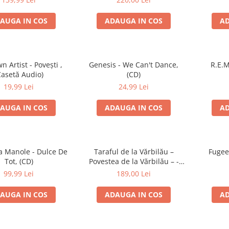
AUGA IN COS
ADAUGA IN COS
AD
 Artist - Povești ,
Genesis - We Can't Dance,
R.E.M
Casetă Audio)
(CD)
19,99 Lei
24,99 Lei
AUGA IN COS
ADAUGA IN COS
AD
 Manole - Dulce De
Taraful de la Vărbilău –
Fugee
Tot, (CD)
Povestea de la Vărbilău – -
Electrecord, (Disc Vinil)
99,99 Lei
189,00 Lei
AUGA IN COS
ADAUGA IN COS
AD