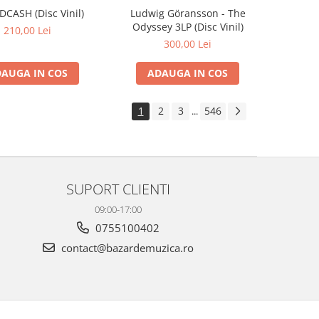
IDCASH (Disc Vinil)
Ludwig Göransson - The
Odyssey 3LP (Disc Vinil)
210,00 Lei
300,00 Lei
AUGA IN COS
ADAUGA IN COS
1
2
3
546
...
SUPORT CLIENTI
09:00-17:00
0755100402
contact@bazardemuzica.ro