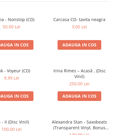
na - Nonstop (CD)
Carcasa CD- tavita neagra
50,00 Lei
3,00 Lei
AUGA IN COS
ADAUGA IN COS
k - Voyeur (CD)
Irina Rimes – Acasă , (Disc
Vinil)
9,99 Lei
250,00 Lei
AUGA IN COS
ADAUGA IN COS
s - II (Disc Vinil)
Alexandra Stan - Saxobeats
(Transparent Vinyl, Bonus
100,00 Lei
Tracks) ) (Disc Vinil)
139,99 Lei