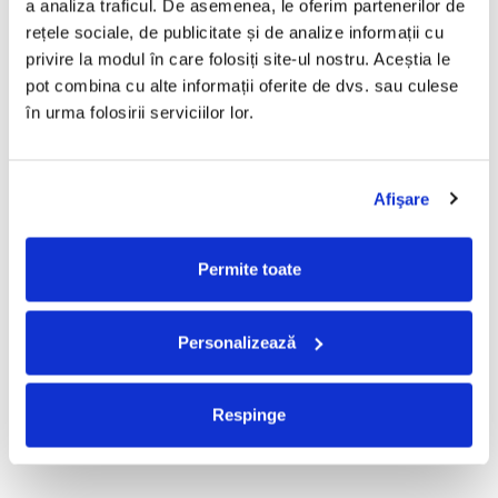
a analiza traficul. De asemenea, le oferim partenerilor de 
R.E.M. - Monster , (CD)
Mădălina Manole - Dulce De
rețele sociale, de publicitate și de analize informații cu 
Tot, (CD)
29,99 Lei
privire la modul în care folosiți site-ul nostru. Aceștia le 
99,99 Lei
pot combina cu alte informații oferite de dvs. sau culese 
ADAUGA IN COS
ADAUGA IN COS
în urma folosirii serviciilor lor.
Taraful de la Vărbilău –
Fugees - The Score (CD)
Afişare
Povestea de la Vărbilău – -
50,00 Lei
Electrecord, (Disc Vinil)
189,00 Lei
Permite toate
ADAUGA IN COS
ADAUGA IN COS
Personalizează
Cargo- Spiritus Sanctus (Editie
Partizan - Am Cu Ce (Disc
Aniversara) (Disc Vinil)
Vinil)
150,00 Lei
220,00 Lei
Respinge
ADAUGA IN COS
ADAUGA IN COS