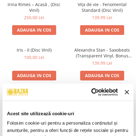
Irina Rimes – Acasă , (Disc
Vița de vie - Fenomental
Vinil)
Standard (Disc Vinil)
250,00 Lei
139,99 Lei
ADAUGA IN COS
ADAUGA IN COS
Iris - II (Disc Vinil)
Alexandra Stan - Saxobeats
(Transparent Vinyl, Bonus
100,00 Lei
Tracks) ) (Disc Vinil)
139,99 Lei
ADAUGA IN COS
ADAUGA IN COS
Unknown Artist - Povești ,
Genesis - We Can't Dance,
(Casetă Audio)
(CD)
19,99 Lei
24,99 Lei
Acest site utilizează cookie-uri
ADAUGA IN COS
ADAUGA IN COS
Folosim cookie-uri pentru a personaliza conținutul și 
anunțurile, pentru a oferi funcții de rețele sociale și pentru 