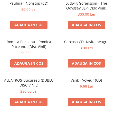
Discuri vinil 7' (mici)
Patriotice
Patriotice
Viniluri Românești
Paulina - Nonstop (CD)
Ludwig Göransson - The
Colecția Electrecord
Odyssey 3LP (Disc Vinil)
50,00 Lei
300,00 Lei
ADAUGA IN COS
ADAUGA IN COS
Romica Puceanu - Romica
Carcasa CD- tavita neagra
Puceanu, (Disc Vinil)
3,00 Lei
99,99 Lei
ADAUGA IN COS
ADAUGA IN COS
ALBATROS-Bucuresti (DUBLU
Vank - Voyeur (CD)
DISC VINIL)
9,99 Lei
280,00 Lei
ADAUGA IN COS
ADAUGA IN COS