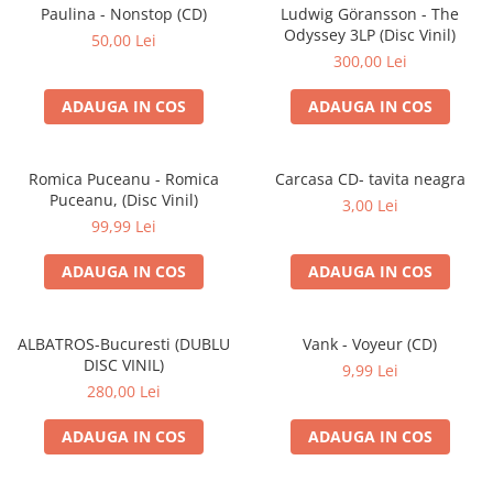
Discuri vinil 7' (mici)
Patriotice
Patriotice
Viniluri Românești
Paulina - Nonstop (CD)
Ludwig Göransson - The
Colecția Electrecord
Odyssey 3LP (Disc Vinil)
50,00 Lei
300,00 Lei
ADAUGA IN COS
ADAUGA IN COS
Romica Puceanu - Romica
Carcasa CD- tavita neagra
Puceanu, (Disc Vinil)
3,00 Lei
99,99 Lei
ADAUGA IN COS
ADAUGA IN COS
ALBATROS-Bucuresti (DUBLU
Vank - Voyeur (CD)
DISC VINIL)
9,99 Lei
280,00 Lei
ADAUGA IN COS
ADAUGA IN COS