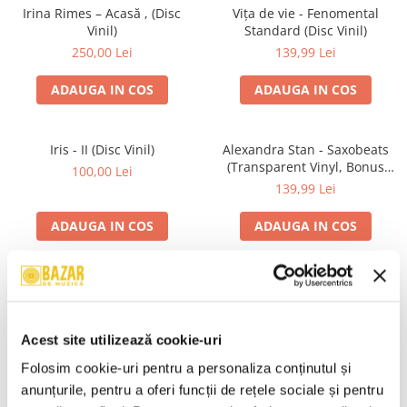
Irina Rimes – Acasă , (Disc
Vița de vie - Fenomental
Vinil)
Standard (Disc Vinil)
250,00 Lei
139,99 Lei
ADAUGA IN COS
ADAUGA IN COS
Iris - II (Disc Vinil)
Alexandra Stan - Saxobeats
(Transparent Vinyl, Bonus
100,00 Lei
Tracks) ) (Disc Vinil)
139,99 Lei
ADAUGA IN COS
ADAUGA IN COS
Unknown Artist - Povești ,
Genesis - We Can't Dance,
(Casetă Audio)
(CD)
19,99 Lei
24,99 Lei
Acest site utilizează cookie-uri
ADAUGA IN COS
ADAUGA IN COS
Folosim cookie-uri pentru a personaliza conținutul și 
anunțurile, pentru a oferi funcții de rețele sociale și pentru 