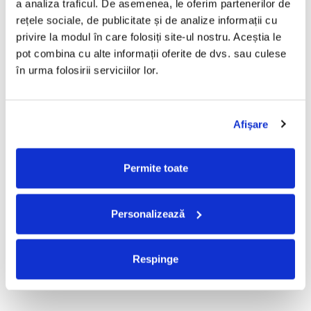
a analiza traficul. De asemenea, le oferim partenerilor de 
R.E.M. - Monster , (CD)
Mădălina Manole - Dulce De
rețele sociale, de publicitate și de analize informații cu 
Tot, (CD)
29,99 Lei
privire la modul în care folosiți site-ul nostru. Aceștia le 
99,99 Lei
pot combina cu alte informații oferite de dvs. sau culese 
ADAUGA IN COS
ADAUGA IN COS
în urma folosirii serviciilor lor.
Taraful de la Vărbilău –
Fugees - The Score (CD)
Afişare
Povestea de la Vărbilău – -
50,00 Lei
Electrecord, (Disc Vinil)
189,00 Lei
Permite toate
ADAUGA IN COS
ADAUGA IN COS
Personalizează
Cargo- Spiritus Sanctus (Editie
Partizan - Am Cu Ce (Disc
Aniversara) (Disc Vinil)
Vinil)
150,00 Lei
220,00 Lei
Respinge
ADAUGA IN COS
ADAUGA IN COS