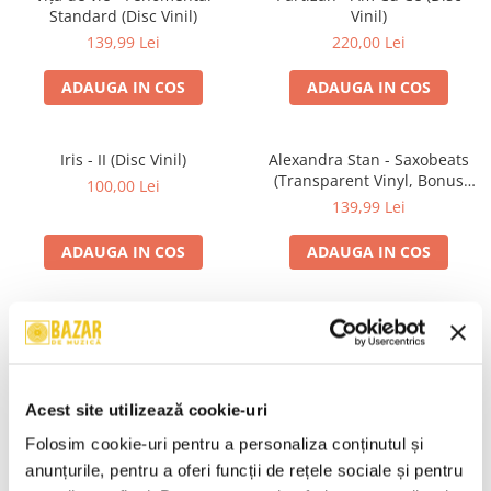
Standard (Disc Vinil)
Vinil)
139,99 Lei
220,00 Lei
ADAUGA IN COS
ADAUGA IN COS
Iris - II (Disc Vinil)
Alexandra Stan - Saxobeats
(Transparent Vinyl, Bonus
100,00 Lei
Tracks) ) (Disc Vinil)
139,99 Lei
ADAUGA IN COS
ADAUGA IN COS
Unknown Artist - Povești ,
Genesis - We Can't Dance,
(Casetă Audio)
(CD)
19,99 Lei
24,99 Lei
Acest site utilizează cookie-uri
ADAUGA IN COS
ADAUGA IN COS
Folosim cookie-uri pentru a personaliza conținutul și 
anunțurile, pentru a oferi funcții de rețele sociale și pentru 
R.E.M. - Monster , (CD)
Irina Rimes – Origini , (Disc