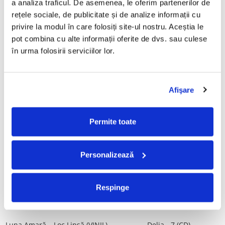
a analiza traficul. De asemenea, le oferim partenerilor de 
Vinil)
29,99 Lei
rețele sociale, de publicitate și de analize informații cu 
250,00 Lei
privire la modul în care folosiți site-ul nostru. Aceștia le 
pot combina cu alte informații oferite de dvs. sau culese 
ADAUGA IN COS
ADAUGA IN COS
în urma folosirii serviciilor lor.
Mădălina Manole - Dulce De
Taraful de la Vărbilău –
Tot, (CD)
Povestea de la Vărbilău – -
Afişare
Electrecord, (Disc Vinil)
99,99 Lei
189,00 Lei
ADAUGA IN COS
ADAUGA IN COS
Permite toate
Fugees - The Score (CD)
Cargo- Spiritus Sanctus (Editie
Personalizează
Aniversara) (Disc Vinil)
50,00 Lei
150,00 Lei
Respinge
ADAUGA IN COS
ADAUGA IN COS
Luna Amară – Loc Lipsă (VINIL)
Delia - 7 (CD)