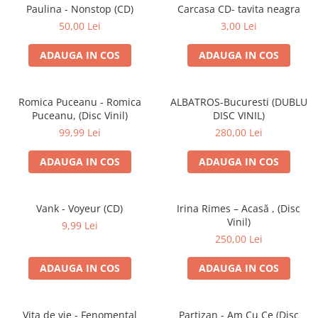
Discuri vinil 7' (mici)
Patriotice
Patriotice
Viniluri Românești
Paulina - Nonstop (CD)
Carcasa CD- tavita neagra
Colecția Electrecord
50,00 Lei
3,00 Lei
ADAUGA IN COS
ADAUGA IN COS
Romica Puceanu - Romica
ALBATROS-Bucuresti (DUBLU
Puceanu, (Disc Vinil)
DISC VINIL)
99,99 Lei
280,00 Lei
ADAUGA IN COS
ADAUGA IN COS
Vank - Voyeur (CD)
Irina Rimes – Acasă , (Disc
Vinil)
9,99 Lei
250,00 Lei
ADAUGA IN COS
ADAUGA IN COS
Vița de vie - Fenomental
Partizan - Am Cu Ce (Disc