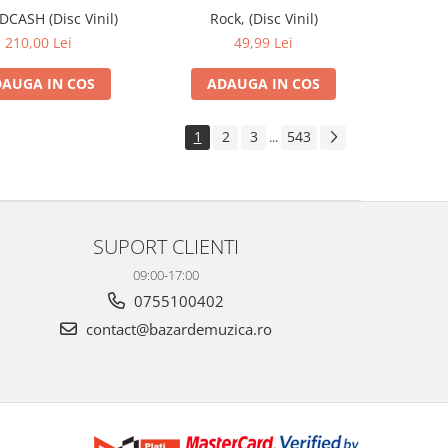
IDCASH (Disc Vinil)
Rock, (Disc Vinil)
210,00 Lei
49,99 Lei
AUGA IN COS
ADAUGA IN COS
1
2
3
543
...
SUPORT CLIENTI
09:00-17:00
0755100402
contact@bazardemuzica.ro