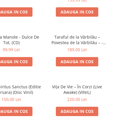
AUGA IN COS
ADAUGA IN COS
a Manole - Dulce De
Taraful de la Vărbilău –
Tot, (CD)
Povestea de la Vărbilău – -
Electrecord, (Disc Vinil)
99,99 Lei
189,00 Lei
AUGA IN COS
ADAUGA IN COS
iritus Sanctus (Editie
Vița De Vie – În Corzi (Live
rsara) (Disc Vinil)
Awake) (VINIL)
150,00 Lei
220,00 Lei
AUGA IN COS
ADAUGA IN COS