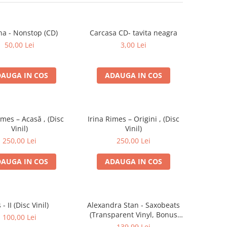
na - Nonstop (CD)
Carcasa CD- tavita neagra
50,00 Lei
3,00 Lei
AUGA IN COS
ADAUGA IN COS
imes – Acasă , (Disc
Irina Rimes – Origini , (Disc
Vinil)
Vinil)
250,00 Lei
250,00 Lei
AUGA IN COS
ADAUGA IN COS
s - II (Disc Vinil)
Alexandra Stan - Saxobeats
(Transparent Vinyl, Bonus
100,00 Lei
Tracks) ) (Disc Vinil)
139,99 Lei