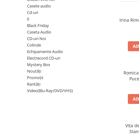
Discuri vinil 7' (mici)
Patriotice
Patriotice
Viniluri Românești
Casete audio
Colecția Electrecord
Cd-uri
0
Irina Rim
Black Friday
Caseta Audio
CD-uri Noi
Colinde
AD
Echipamente Audio
Electrecord CD-uri
Mystery Box
Noutăți
Romica
Promoții
Puce
Rarități
Video(Blu-Ray/DVD/VHS)
AD
Vița d
Stan