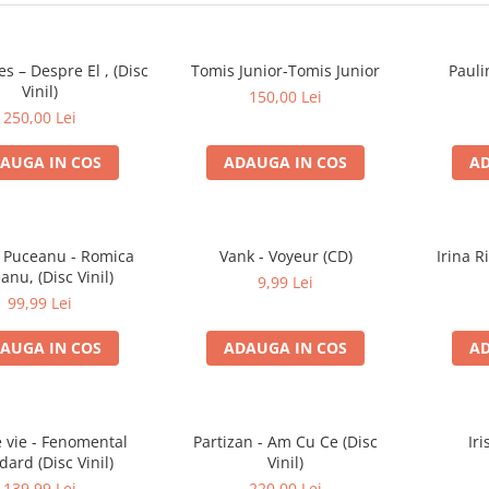
es – Despre El , (Disc
Tomis Junior-Tomis Junior
Pauli
Vinil)
150,00 Lei
250,00 Lei
AUGA IN COS
ADAUGA IN COS
AD
 Puceanu - Romica
Vank - Voyeur (CD)
Irina R
anu, (Disc Vinil)
9,99 Lei
99,99 Lei
AUGA IN COS
ADAUGA IN COS
AD
e vie - Fenomental
Partizan - Am Cu Ce (Disc
Iri
dard (Disc Vinil)
Vinil)
139,99 Lei
220,00 Lei