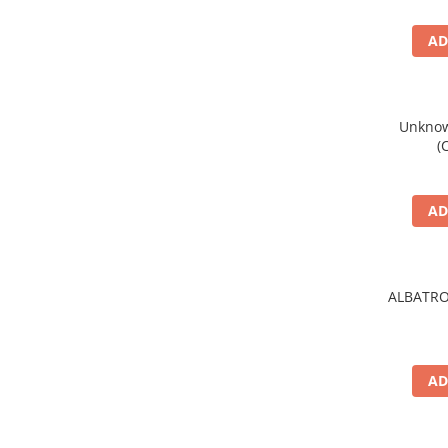
AD
Unknown
(
AD
ALBATRO
AD