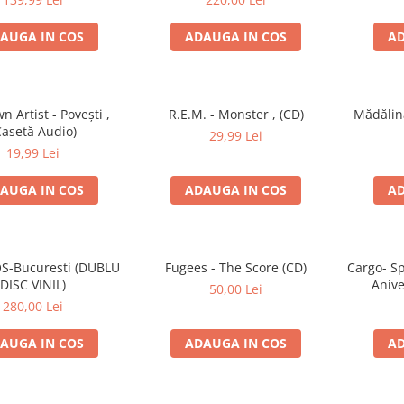
AUGA IN COS
ADAUGA IN COS
AD
 Artist - Povești ,
R.E.M. - Monster , (CD)
Mădălin
Casetă Audio)
29,99 Lei
19,99 Lei
AUGA IN COS
ADAUGA IN COS
AD
S-Bucuresti (DUBLU
Fugees - The Score (CD)
Cargo- Sp
DISC VINIL)
Anive
50,00 Lei
280,00 Lei
AUGA IN COS
ADAUGA IN COS
AD