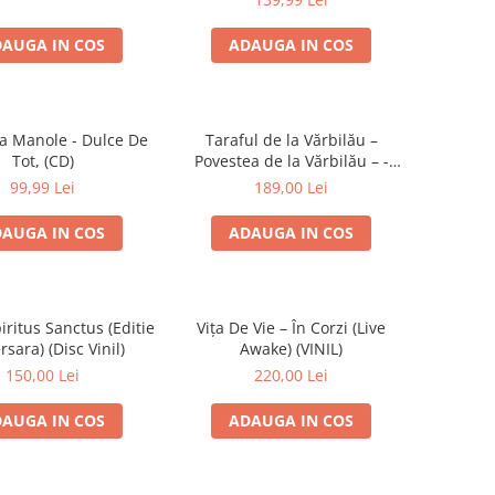
AUGA IN COS
ADAUGA IN COS
a Manole - Dulce De
Taraful de la Vărbilău –
Tot, (CD)
Povestea de la Vărbilău – -
Electrecord, (Disc Vinil)
99,99 Lei
189,00 Lei
AUGA IN COS
ADAUGA IN COS
iritus Sanctus (Editie
Vița De Vie – În Corzi (Live
rsara) (Disc Vinil)
Awake) (VINIL)
150,00 Lei
220,00 Lei
AUGA IN COS
ADAUGA IN COS