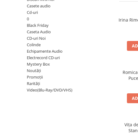
Discuri vinil 7' (mici)
Patriotice
Patriotice
Viniluri Românești
Casete audio
Colecția Electrecord
Cd-uri
0
Irina Rim
Black Friday
Caseta Audio
CD-uri Noi
Colinde
AD
Echipamente Audio
Electrecord CD-uri
Mystery Box
Noutăți
Romica
Promoții
Puce
Rarități
Video(Blu-Ray/DVD/VHS)
AD
Vița d
Stan