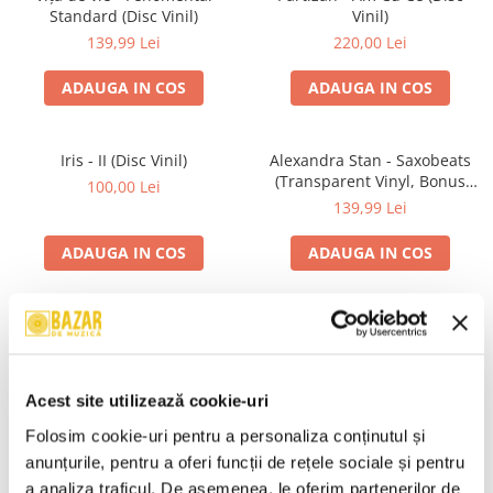
Standard (Disc Vinil)
Vinil)
139,99 Lei
220,00 Lei
ADAUGA IN COS
ADAUGA IN COS
Iris - II (Disc Vinil)
Alexandra Stan - Saxobeats
(Transparent Vinyl, Bonus
100,00 Lei
Tracks) ) (Disc Vinil)
139,99 Lei
ADAUGA IN COS
ADAUGA IN COS
Unknown Artist - Povești ,
R.E.M. - Monster , (CD)
(Casetă Audio)
29,99 Lei
19,99 Lei
Acest site utilizează cookie-uri
ADAUGA IN COS
ADAUGA IN COS
Folosim cookie-uri pentru a personaliza conținutul și 
anunțurile, pentru a oferi funcții de rețele sociale și pentru 
a analiza traficul. De asemenea, le oferim partenerilor de 
Mădălina Manole - Dulce De
Taraful de la Vărbilău –