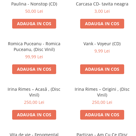
Discuri vinil 7' (mici)
Patriotice
Patriotice
Viniluri Românești
Paulina - Nonstop (CD)
Carcasa CD- tavita neagra
Colecția Electrecord
50,00 Lei
3,00 Lei
ADAUGA IN COS
ADAUGA IN COS
Romica Puceanu - Romica
Vank - Voyeur (CD)
Puceanu, (Disc Vinil)
9,99 Lei
99,99 Lei
ADAUGA IN COS
ADAUGA IN COS
Irina Rimes – Acasă , (Disc
Irina Rimes – Origini , (Disc
Vinil)
Vinil)
250,00 Lei
250,00 Lei
ADAUGA IN COS
ADAUGA IN COS
Vița de vie - Fenomental
Partizan - Am Cu Ce (Disc