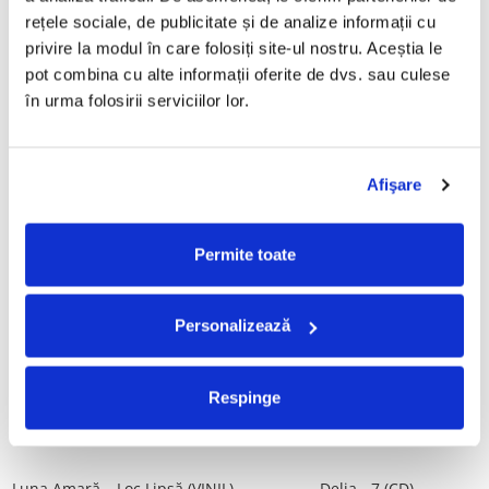
Tot, (CD)
Povestea de la Vărbilău – -
rețele sociale, de publicitate și de analize informații cu 
Electrecord, (Disc Vinil)
99,99 Lei
189,00 Lei
privire la modul în care folosiți site-ul nostru. Aceștia le 
pot combina cu alte informații oferite de dvs. sau culese 
ADAUGA IN COS
ADAUGA IN COS
în urma folosirii serviciilor lor.
ALBATROS-Bucuresti (DUBLU
Fugees - The Score (CD)
DISC VINIL)
Afişare
50,00 Lei
280,00 Lei
ADAUGA IN COS
ADAUGA IN COS
Permite toate
Cargo- Spiritus Sanctus (Editie
Vița De Vie – În Corzi (Live
Personalizează
Aniversara) (Disc Vinil)
Awake) (VINIL)
150,00 Lei
220,00 Lei
Respinge
ADAUGA IN COS
ADAUGA IN COS
Luna Amară – Loc Lipsă (VINIL)
Delia - 7 (CD)