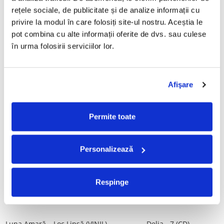
Tot, (CD)
Povestea de la Vărbilău – -
rețele sociale, de publicitate și de analize informații cu 
Electrecord, (Disc Vinil)
99,99 Lei
189,00 Lei
privire la modul în care folosiți site-ul nostru. Aceștia le 
pot combina cu alte informații oferite de dvs. sau culese 
ADAUGA IN COS
ADAUGA IN COS
în urma folosirii serviciilor lor.
ALBATROS-Bucuresti (DUBLU
Fugees - The Score (CD)
DISC VINIL)
Afişare
50,00 Lei
280,00 Lei
ADAUGA IN COS
ADAUGA IN COS
Permite toate
Cargo- Spiritus Sanctus (Editie
Vița De Vie – În Corzi (Live
Personalizează
Aniversara) (Disc Vinil)
Awake) (VINIL)
150,00 Lei
220,00 Lei
Respinge
ADAUGA IN COS
ADAUGA IN COS
Luna Amară – Loc Lipsă (VINIL)
Delia - 7 (CD)