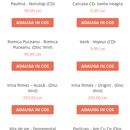
Discuri vinil 7' (mici)
Patriotice
Patriotice
Viniluri Românești
Paulina - Nonstop (CD)
Carcasa CD- tavita neagra
Colecția Electrecord
50,00 Lei
3,00 Lei
ADAUGA IN COS
ADAUGA IN COS
Romica Puceanu - Romica
Vank - Voyeur (CD)
Puceanu, (Disc Vinil)
9,99 Lei
99,99 Lei
ADAUGA IN COS
ADAUGA IN COS
Irina Rimes – Acasă , (Disc
Irina Rimes – Origini , (Disc
Vinil)
Vinil)
250,00 Lei
250,00 Lei
ADAUGA IN COS
ADAUGA IN COS
Vița de vie - Fenomental
Partizan - Am Cu Ce (Disc