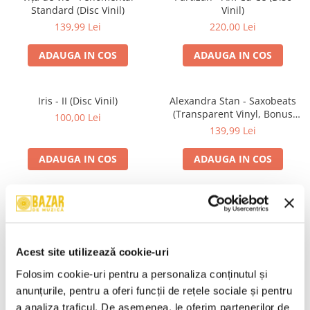
Standard (Disc Vinil)
Vinil)
139,99 Lei
220,00 Lei
ADAUGA IN COS
ADAUGA IN COS
Iris - II (Disc Vinil)
Alexandra Stan - Saxobeats
(Transparent Vinyl, Bonus
100,00 Lei
Tracks) ) (Disc Vinil)
139,99 Lei
ADAUGA IN COS
ADAUGA IN COS
Unknown Artist - Povești ,
R.E.M. - Monster , (CD)
(Casetă Audio)
29,99 Lei
19,99 Lei
Acest site utilizează cookie-uri
ADAUGA IN COS
ADAUGA IN COS
Folosim cookie-uri pentru a personaliza conținutul și 
anunțurile, pentru a oferi funcții de rețele sociale și pentru 
a analiza traficul. De asemenea, le oferim partenerilor de 
Mădălina Manole - Dulce De
Taraful de la Vărbilău –