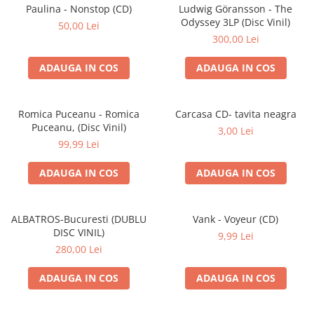
Discuri vinil 7' (mici)
Patriotice
Patriotice
Viniluri Românești
Paulina - Nonstop (CD)
Ludwig Göransson - The
Colecția Electrecord
Odyssey 3LP (Disc Vinil)
50,00 Lei
300,00 Lei
ADAUGA IN COS
ADAUGA IN COS
Romica Puceanu - Romica
Carcasa CD- tavita neagra
Puceanu, (Disc Vinil)
3,00 Lei
99,99 Lei
ADAUGA IN COS
ADAUGA IN COS
ALBATROS-Bucuresti (DUBLU
Vank - Voyeur (CD)
DISC VINIL)
9,99 Lei
280,00 Lei
ADAUGA IN COS
ADAUGA IN COS