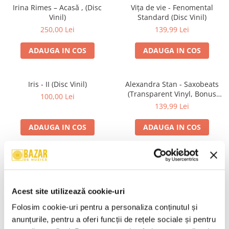
Irina Rimes – Acasă , (Disc
Vița de vie - Fenomental
Vinil)
Standard (Disc Vinil)
250,00 Lei
139,99 Lei
ADAUGA IN COS
ADAUGA IN COS
Iris - II (Disc Vinil)
Alexandra Stan - Saxobeats
(Transparent Vinyl, Bonus
100,00 Lei
Tracks) ) (Disc Vinil)
139,99 Lei
ADAUGA IN COS
ADAUGA IN COS
Unknown Artist - Povești ,
Genesis - We Can't Dance,
(Casetă Audio)
(CD)
19,99 Lei
24,99 Lei
Acest site utilizează cookie-uri
ADAUGA IN COS
ADAUGA IN COS
Folosim cookie-uri pentru a personaliza conținutul și 
anunțurile, pentru a oferi funcții de rețele sociale și pentru 