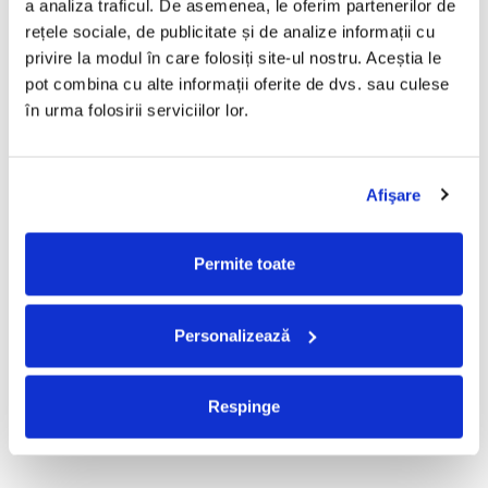
a analiza traficul. De asemenea, le oferim partenerilor de 
R.E.M. - Monster , (CD)
Mădălina Manole - Dulce De
rețele sociale, de publicitate și de analize informații cu 
Tot, (CD)
29,99 Lei
privire la modul în care folosiți site-ul nostru. Aceștia le 
99,99 Lei
pot combina cu alte informații oferite de dvs. sau culese 
ADAUGA IN COS
ADAUGA IN COS
în urma folosirii serviciilor lor.
Taraful de la Vărbilău –
Fugees - The Score (CD)
Afişare
Povestea de la Vărbilău – -
50,00 Lei
Electrecord, (Disc Vinil)
189,00 Lei
Permite toate
ADAUGA IN COS
ADAUGA IN COS
Personalizează
Cargo- Spiritus Sanctus (Editie
Partizan - Am Cu Ce (Disc
Aniversara) (Disc Vinil)
Vinil)
150,00 Lei
220,00 Lei
Respinge
ADAUGA IN COS
ADAUGA IN COS