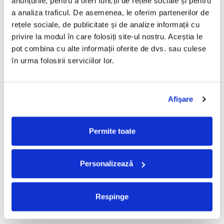
anunțurile, pentru a oferi funcții de rețele sociale și pentru 
a analiza traficul. De asemenea, le oferim partenerilor de 
Taraful de la Vărbilău –
Fugees - The Score (CD)
rețele sociale, de publicitate și de analize informații cu 
Povestea de la Vărbilău – -
50,00 Lei
privire la modul în care folosiți site-ul nostru. Aceștia le 
Electrecord, (Disc Vinil)
189,00 Lei
pot combina cu alte informații oferite de dvs. sau culese 
ADAUGA IN COS
ADAUGA IN COS
în urma folosirii serviciilor lor.
Cargo- Spiritus Sanctus (Editie
Partizan - Am Cu Ce (Disc
Afişare
Aniversara) (Disc Vinil)
Vinil)
150,00 Lei
220,00 Lei
Permite toate
ADAUGA IN COS
ADAUGA IN COS
Personalizează
Iris - II (Disc Vinil)
Alexandra Stan - Saxobeats
(Transparent Vinyl, Bonus
100,00 Lei
Tracks) ) (Disc Vinil)
139,99 Lei
Respinge
ADAUGA IN COS
ADAUGA IN COS