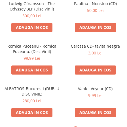
Discuri vinil 7' (mici)
Patriotice
Patriotice
Viniluri Românești
Ludwig Göransson - The
Paulina - Nonstop (CD)
Colecția Electrecord
Odyssey 3LP (Disc Vinil)
50,00 Lei
300,00 Lei
ADAUGA IN COS
ADAUGA IN COS
Romica Puceanu - Romica
Carcasa CD- tavita neagra
Puceanu, (Disc Vinil)
3,00 Lei
99,99 Lei
ADAUGA IN COS
ADAUGA IN COS
ALBATROS-Bucuresti (DUBLU
Vank - Voyeur (CD)
DISC VINIL)
9,99 Lei
280,00 Lei
ADAUGA IN COS
ADAUGA IN COS