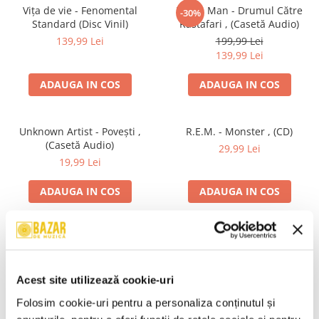
Vița de vie - Fenomental
Pacha Man - Drumul Către
-30%
Standard (Disc Vinil)
Rastafari , (Casetă Audio)
139,99 Lei
199,99 Lei
139,99 Lei
ADAUGA IN COS
ADAUGA IN COS
Unknown Artist - Povești ,
R.E.M. - Monster , (CD)
(Casetă Audio)
29,99 Lei
19,99 Lei
ADAUGA IN COS
ADAUGA IN COS
Irina Rimes – Acasă , (Disc
Mădălina Manole - Dulce De
Vinil)
Tot, (CD)
250,00 Lei
99,99 Lei
Acest site utilizează cookie-uri
ADAUGA IN COS
ADAUGA IN COS
Folosim cookie-uri pentru a personaliza conținutul și 