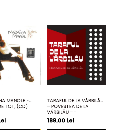
NA MANOLE -
TARAFUL DE LA VĂRBILĂU
E TOT, (CD)
– POVESTEA DE LA
VĂRBILĂU – -
ELECTRECORD, (DISC
Lei
189,00 Lei
VINIL)