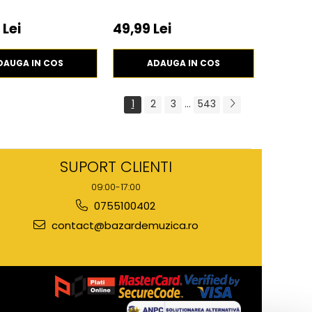
 Lei
49,99 Lei
DAUGA IN COS
ADAUGA IN COS
1
2
3
...
543
SUPORT CLIENTI
09:00-17:00
0755100402
contact@bazardemuzica.ro