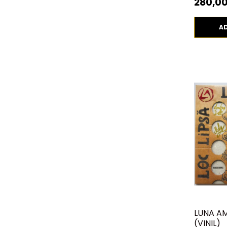
280,00
A
LUNA AM
(VINIL)