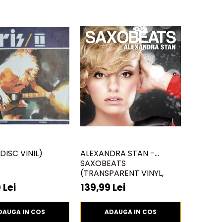
 (DISC VINIL)
ALEXANDRA STAN -
SAXOBEATS
(TRANSPARENT VINYL,
BONUS TRACKS) ) (DISC
 Lei
139,99 Lei
VINIL)
DAUGA IN COS
ADAUGA IN COS