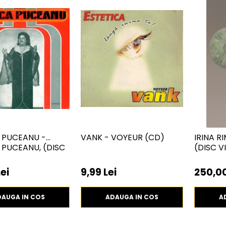
 PUCEANU -
VANK - VOYEUR (CD)
IRINA R
PUCEANU, (DISC
(DISC VI
ei
9,99 Lei
250,00
DAUGA IN COS
ADAUGA IN COS
A