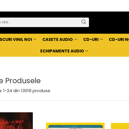
SCURI VINIL NOI
CASETE AUDIO
CD-URI
CD-URI N
ECHIPAMENTE AUDIO
e Produsele
:
1-
24
din
13019
produse