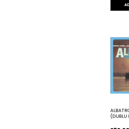
A
ALBATR
(DUBLU 