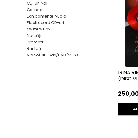
Discuri vinil 7' (mici)
Patriotice
Patriotice
Viniluri Românești
CD-uri Noi
Colecția Electrecord
Colinde
Echipamente Audio
Electrecord CD-uri
Mystery Box
Noutăți
Promoții
Rarități
Video(Blu-Ray/DVD/VHS)
IRINA RI
(DISC VI
250,00
A