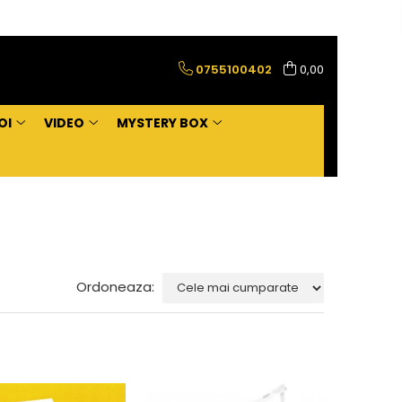
0755100402
0,00
OI
VIDEO
MYSTERY BOX
Ordoneaza: