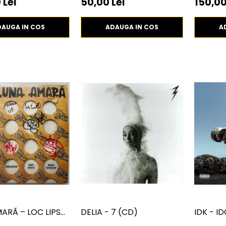
 Lei
50,00 Lei
150,00
DAUGA IN COS
ADAUGA IN COS
A
ARĂ – LOC LIPSĂ
DELIA - 7 (CD)
IDK - I