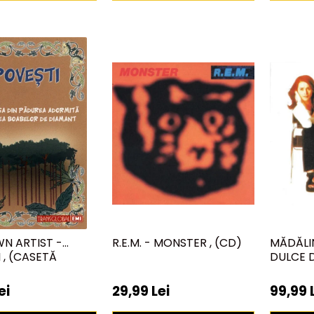
N ARTIST -
R.E.M. - MONSTER , (CD)
MĂDĂLI
 , (CASETĂ
DULCE D
ei
29,99 Lei
99,99 