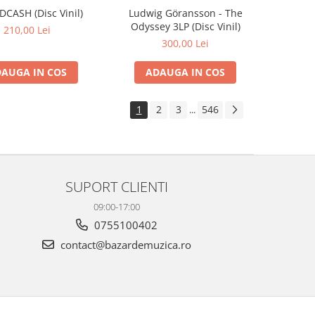
IDCASH (Disc Vinil)
Ludwig Göransson - The
Odyssey 3LP (Disc Vinil)
210,00 Lei
300,00 Lei
AUGA IN COS
ADAUGA IN COS
1
2
3
546
...
SUPORT CLIENTI
09:00-17:00
0755100402
contact@bazardemuzica.ro