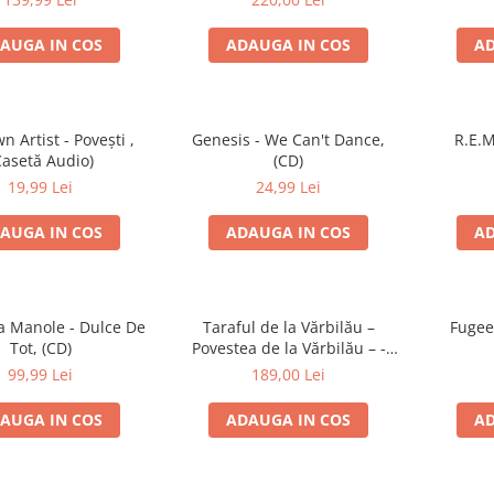
AUGA IN COS
ADAUGA IN COS
AD
 Artist - Povești ,
Genesis - We Can't Dance,
R.E.M
Casetă Audio)
(CD)
19,99 Lei
24,99 Lei
AUGA IN COS
ADAUGA IN COS
AD
 Manole - Dulce De
Taraful de la Vărbilău –
Fugee
Tot, (CD)
Povestea de la Vărbilău – -
Electrecord, (Disc Vinil)
99,99 Lei
189,00 Lei
AUGA IN COS
ADAUGA IN COS
AD