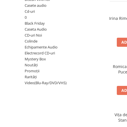
Discuri vinil 7' (mici)
Patriotice
Patriotice
Viniluri Românești
Casete audio
Colecția Electrecord
Cd-uri
0
Irina Rim
Black Friday
Caseta Audio
CD-uri Noi
Colinde
AD
Echipamente Audio
Electrecord CD-uri
Mystery Box
Noutăți
Romica
Promoții
Puce
Rarități
Video(Blu-Ray/DVD/VHS)
AD
Vița d
Stan