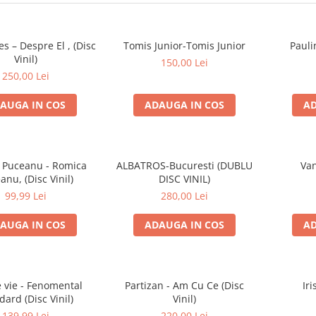
es – Despre El , (Disc
Tomis Junior-Tomis Junior
Pauli
Vinil)
150,00 Lei
250,00 Lei
AUGA IN COS
ADAUGA IN COS
AD
 Puceanu - Romica
ALBATROS-Bucuresti (DUBLU
Van
anu, (Disc Vinil)
DISC VINIL)
99,99 Lei
280,00 Lei
AUGA IN COS
ADAUGA IN COS
AD
e vie - Fenomental
Partizan - Am Cu Ce (Disc
Iri
dard (Disc Vinil)
Vinil)
139,99 Lei
220,00 Lei