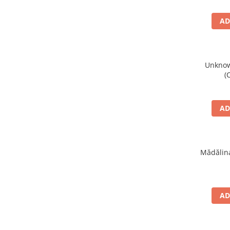
AD
Unknown
(
AD
Mădălina
AD