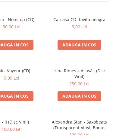
na - Nonstop (CD)
Carcasa CD- tavita neagra
50,00 Lei
3,00 Lei
AUGA IN COS
ADAUGA IN COS
k - Voyeur (CD)
Irina Rimes – Acasă , (Disc
Vinil)
9,99 Lei
250,00 Lei
AUGA IN COS
ADAUGA IN COS
s - II (Disc Vinil)
Alexandra Stan - Saxobeats
(Transparent Vinyl, Bonus
100,00 Lei
Tracks) ) (Disc Vinil)
139,99 Lei