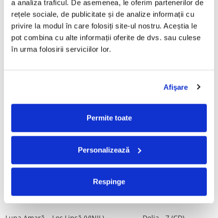
a analiza traficul. De asemenea, le oferim partenerilor de 
Vinil)
29,99 Lei
rețele sociale, de publicitate și de analize informații cu 
250,00 Lei
privire la modul în care folosiți site-ul nostru. Aceștia le 
pot combina cu alte informații oferite de dvs. sau culese 
ADAUGA IN COS
ADAUGA IN COS
în urma folosirii serviciilor lor.
Mădălina Manole - Dulce De
Taraful de la Vărbilău –
Tot, (CD)
Povestea de la Vărbilău – -
Afişare
Electrecord, (Disc Vinil)
99,99 Lei
189,00 Lei
ADAUGA IN COS
ADAUGA IN COS
Permite toate
Fugees - The Score (CD)
Cargo- Spiritus Sanctus (Editie
Personalizează
Aniversara) (Disc Vinil)
50,00 Lei
150,00 Lei
Respinge
ADAUGA IN COS
ADAUGA IN COS
Luna Amară – Loc Lipsă (VINIL)
Delia - 7 (CD)