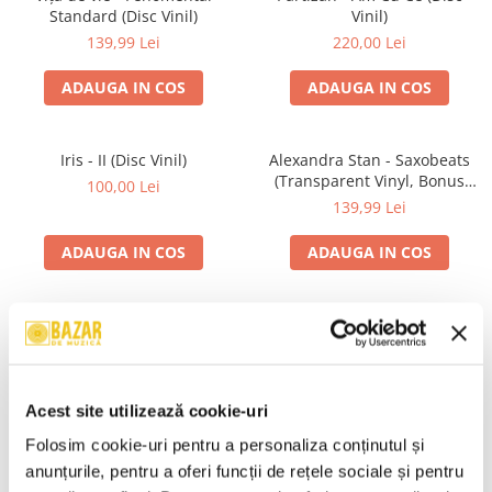
Standard (Disc Vinil)
Vinil)
139,99 Lei
220,00 Lei
ADAUGA IN COS
ADAUGA IN COS
Iris - II (Disc Vinil)
Alexandra Stan - Saxobeats
(Transparent Vinyl, Bonus
100,00 Lei
Tracks) ) (Disc Vinil)
139,99 Lei
ADAUGA IN COS
ADAUGA IN COS
Unknown Artist - Povești ,
Genesis - We Can't Dance,
(Casetă Audio)
(CD)
19,99 Lei
24,99 Lei
Acest site utilizează cookie-uri
ADAUGA IN COS
ADAUGA IN COS
Folosim cookie-uri pentru a personaliza conținutul și 
anunțurile, pentru a oferi funcții de rețele sociale și pentru 
R.E.M. - Monster , (CD)
Irina Rimes – Origini , (Disc