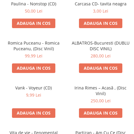
Discuri vinil 7' (mici)
Patriotice
Patriotice
Viniluri Românești
Paulina - Nonstop (CD)
Carcasa CD- tavita neagra
Colecția Electrecord
50,00 Lei
3,00 Lei
ADAUGA IN COS
ADAUGA IN COS
Romica Puceanu - Romica
ALBATROS-Bucuresti (DUBLU
Puceanu, (Disc Vinil)
DISC VINIL)
99,99 Lei
280,00 Lei
ADAUGA IN COS
ADAUGA IN COS
Vank - Voyeur (CD)
Irina Rimes – Acasă , (Disc
Vinil)
9,99 Lei
250,00 Lei
ADAUGA IN COS
ADAUGA IN COS
Vița de vie - Fenomental
Partizan - Am Cu Ce (Disc