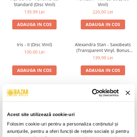
Standard (Disc Vinil)
Vinil)
139,99 Lei
220,00 Lei
ADAUGA IN COS
ADAUGA IN COS
Iris - II (Disc Vinil)
Alexandra Stan - Saxobeats
(Transparent Vinyl, Bonus
100,00 Lei
Tracks) ) (Disc Vinil)
139,99 Lei
ADAUGA IN COS
ADAUGA IN COS
Unknown Artist - Povești ,
Genesis - We Can't Dance,
(Casetă Audio)
(CD)
19,99 Lei
24,99 Lei
Acest site utilizează cookie-uri
ADAUGA IN COS
ADAUGA IN COS
Folosim cookie-uri pentru a personaliza conținutul și 
anunțurile, pentru a oferi funcții de rețele sociale și pentru 
R.E.M. - Monster , (CD)
Irina Rimes – Origini , (Disc