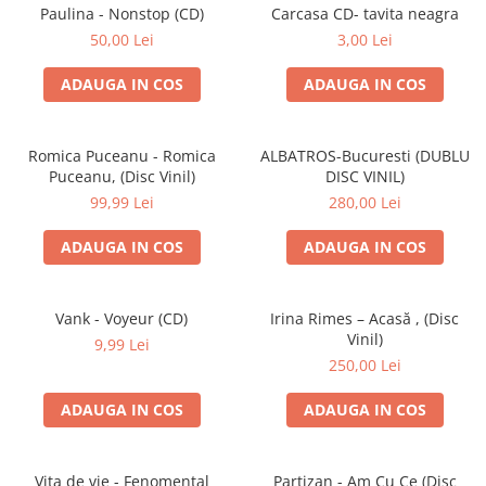
Discuri vinil 7' (mici)
Patriotice
Patriotice
Viniluri Românești
Paulina - Nonstop (CD)
Carcasa CD- tavita neagra
Colecția Electrecord
50,00 Lei
3,00 Lei
ADAUGA IN COS
ADAUGA IN COS
Romica Puceanu - Romica
ALBATROS-Bucuresti (DUBLU
Puceanu, (Disc Vinil)
DISC VINIL)
99,99 Lei
280,00 Lei
ADAUGA IN COS
ADAUGA IN COS
Vank - Voyeur (CD)
Irina Rimes – Acasă , (Disc
Vinil)
9,99 Lei
250,00 Lei
ADAUGA IN COS
ADAUGA IN COS
Vița de vie - Fenomental
Partizan - Am Cu Ce (Disc