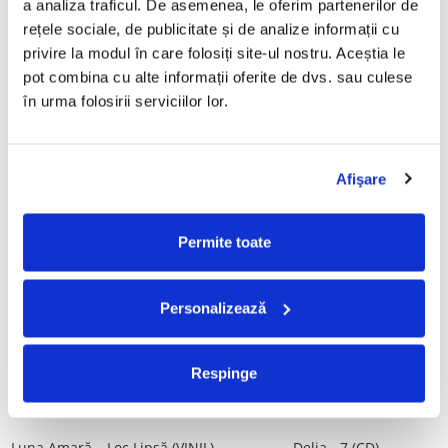
a analiza traficul. De asemenea, le oferim partenerilor de 
Vinil)
29,99 Lei
rețele sociale, de publicitate și de analize informații cu 
250,00 Lei
privire la modul în care folosiți site-ul nostru. Aceștia le 
pot combina cu alte informații oferite de dvs. sau culese 
ADAUGA IN COS
ADAUGA IN COS
în urma folosirii serviciilor lor.
Mădălina Manole - Dulce De
Taraful de la Vărbilău –
Tot, (CD)
Povestea de la Vărbilău – -
Afişare
Electrecord, (Disc Vinil)
99,99 Lei
189,00 Lei
ADAUGA IN COS
ADAUGA IN COS
Permite toate
Fugees - The Score (CD)
Cargo- Spiritus Sanctus (Editie
Personalizează
Aniversara) (Disc Vinil)
50,00 Lei
150,00 Lei
Respinge
ADAUGA IN COS
ADAUGA IN COS
Luna Amară – Loc Lipsă (VINIL)
Delia - 7 (CD)