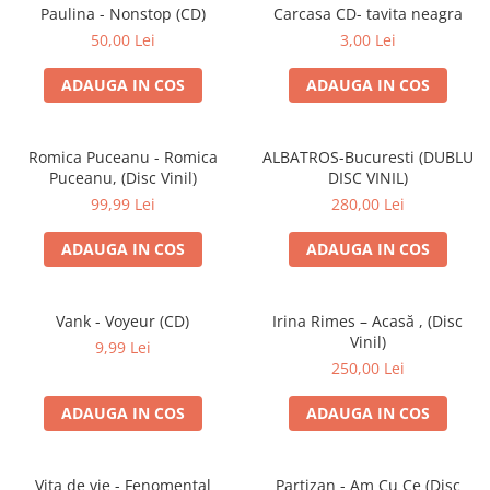
Discuri vinil 7' (mici)
Patriotice
Patriotice
Viniluri Românești
Paulina - Nonstop (CD)
Carcasa CD- tavita neagra
Colecția Electrecord
50,00 Lei
3,00 Lei
ADAUGA IN COS
ADAUGA IN COS
Romica Puceanu - Romica
ALBATROS-Bucuresti (DUBLU
Puceanu, (Disc Vinil)
DISC VINIL)
99,99 Lei
280,00 Lei
ADAUGA IN COS
ADAUGA IN COS
Vank - Voyeur (CD)
Irina Rimes – Acasă , (Disc
Vinil)
9,99 Lei
250,00 Lei
ADAUGA IN COS
ADAUGA IN COS
Vița de vie - Fenomental
Partizan - Am Cu Ce (Disc