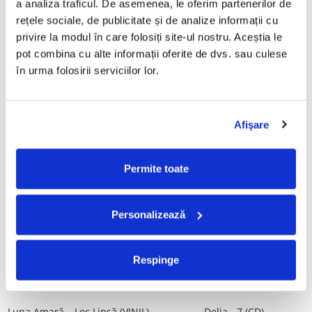
a analiza traficul. De asemenea, le oferim partenerilor de 
Vinil)
29,99 Lei
rețele sociale, de publicitate și de analize informații cu 
250,00 Lei
privire la modul în care folosiți site-ul nostru. Aceștia le 
pot combina cu alte informații oferite de dvs. sau culese 
ADAUGA IN COS
ADAUGA IN COS
în urma folosirii serviciilor lor.
Mădălina Manole - Dulce De
Taraful de la Vărbilău –
Tot, (CD)
Povestea de la Vărbilău – -
Afişare
Electrecord, (Disc Vinil)
99,99 Lei
189,00 Lei
ADAUGA IN COS
ADAUGA IN COS
Permite toate
Fugees - The Score (CD)
Cargo- Spiritus Sanctus (Editie
Personalizează
Aniversara) (Disc Vinil)
50,00 Lei
150,00 Lei
Respinge
ADAUGA IN COS
ADAUGA IN COS
Luna Amară – Loc Lipsă (VINIL)
Delia - 7 (CD)