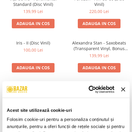
Standard (Disc Vinil)
Vinil)
139,99 Lei
220,00 Lei
ADAUGA IN COS
ADAUGA IN COS
Iris - II (Disc Vinil)
Alexandra Stan - Saxobeats
(Transparent Vinyl, Bonus
100,00 Lei
Tracks) ) (Disc Vinil)
139,99 Lei
ADAUGA IN COS
ADAUGA IN COS
Unknown Artist - Povești ,
Genesis - We Can't Dance,
(Casetă Audio)
(CD)
19,99 Lei
24,99 Lei
Acest site utilizează cookie-uri
ADAUGA IN COS
ADAUGA IN COS
Folosim cookie-uri pentru a personaliza conținutul și 
anunțurile, pentru a oferi funcții de rețele sociale și pentru 
R.E.M. - Monster , (CD)
Irina Rimes – Origini , (Disc