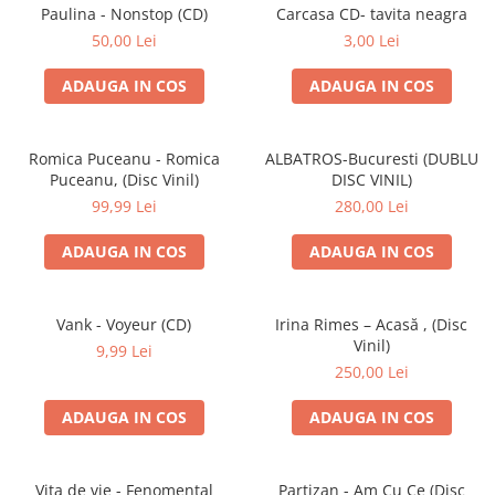
Discuri vinil 7' (mici)
Patriotice
Patriotice
Viniluri Românești
Paulina - Nonstop (CD)
Carcasa CD- tavita neagra
Colecția Electrecord
50,00 Lei
3,00 Lei
ADAUGA IN COS
ADAUGA IN COS
Romica Puceanu - Romica
ALBATROS-Bucuresti (DUBLU
Puceanu, (Disc Vinil)
DISC VINIL)
99,99 Lei
280,00 Lei
ADAUGA IN COS
ADAUGA IN COS
Vank - Voyeur (CD)
Irina Rimes – Acasă , (Disc
Vinil)
9,99 Lei
250,00 Lei
ADAUGA IN COS
ADAUGA IN COS
Vița de vie - Fenomental
Partizan - Am Cu Ce (Disc