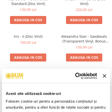
Standard (Disc Vinil)
Vinil)
139,99 Lei
220,00 Lei
ADAUGA IN COS
ADAUGA IN COS
Iris - II (Disc Vinil)
Alexandra Stan - Saxobeats
(Transparent Vinyl, Bonus
100,00 Lei
Tracks) ) (Disc Vinil)
139,99 Lei
ADAUGA IN COS
ADAUGA IN COS
Unknown Artist - Povești ,
Genesis - We Can't Dance,
(Casetă Audio)
(CD)
19,99 Lei
24,99 Lei
Acest site utilizează cookie-uri
ADAUGA IN COS
ADAUGA IN COS
Folosim cookie-uri pentru a personaliza conținutul și 
anunțurile, pentru a oferi funcții de rețele sociale și pentru 
R.E.M. - Monster , (CD)
Irina Rimes – Origini , (Disc