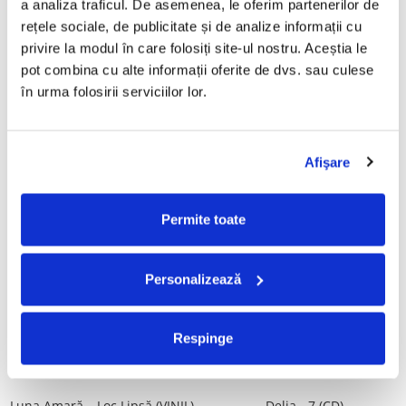
a analiza traficul. De asemenea, le oferim partenerilor de 
Vinil)
29,99 Lei
rețele sociale, de publicitate și de analize informații cu 
250,00 Lei
privire la modul în care folosiți site-ul nostru. Aceștia le 
pot combina cu alte informații oferite de dvs. sau culese 
ADAUGA IN COS
ADAUGA IN COS
în urma folosirii serviciilor lor.
Mădălina Manole - Dulce De
Taraful de la Vărbilău –
Tot, (CD)
Povestea de la Vărbilău – -
Afişare
Electrecord, (Disc Vinil)
99,99 Lei
189,00 Lei
ADAUGA IN COS
ADAUGA IN COS
Permite toate
Fugees - The Score (CD)
Cargo- Spiritus Sanctus (Editie
Personalizează
Aniversara) (Disc Vinil)
50,00 Lei
150,00 Lei
Respinge
ADAUGA IN COS
ADAUGA IN COS
Luna Amară – Loc Lipsă (VINIL)
Delia - 7 (CD)