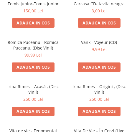
Discuri vinil 7' (mici)
Patriotice
Patriotice
Viniluri Românești
Tomis Junior-Tomis Junior
Carcasa CD- tavita neagra
Colecția Electrecord
150,00 Lei
3,00 Lei
ADAUGA IN COS
ADAUGA IN COS
Romica Puceanu - Romica
Vank - Voyeur (CD)
Puceanu, (Disc Vinil)
9,99 Lei
99,99 Lei
ADAUGA IN COS
ADAUGA IN COS
Irina Rimes – Acasă , (Disc
Irina Rimes – Origini , (Disc
Vinil)
Vinil)
250,00 Lei
250,00 Lei
ADAUGA IN COS
ADAUGA IN COS
Vița de vie - Fenomental
Vița De Vie – În Corzi (Live