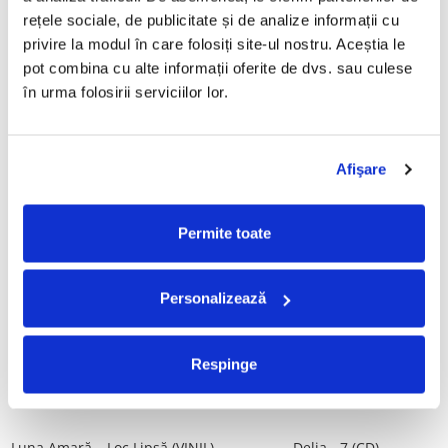
Tot, (CD)
rețele sociale, de publicitate și de analize informații cu 
29,99 Lei
99,99 Lei
privire la modul în care folosiți site-ul nostru. Aceștia le 
pot combina cu alte informații oferite de dvs. sau culese 
ADAUGA IN COS
ADAUGA IN COS
în urma folosirii serviciilor lor.
Taraful de la Vărbilău –
ALBATROS-Bucuresti (DUBLU
Povestea de la Vărbilău – -
DISC VINIL)
Afişare
Electrecord, (Disc Vinil)
189,00 Lei
280,00 Lei
ADAUGA IN COS
ADAUGA IN COS
Permite toate
Fugees - The Score (CD)
Cargo- Spiritus Sanctus (Editie
Personalizează
Aniversara) (Disc Vinil)
50,00 Lei
150,00 Lei
Respinge
ADAUGA IN COS
ADAUGA IN COS
Luna Amară – Loc Lipsă (VINIL)
Delia - 7 (CD)