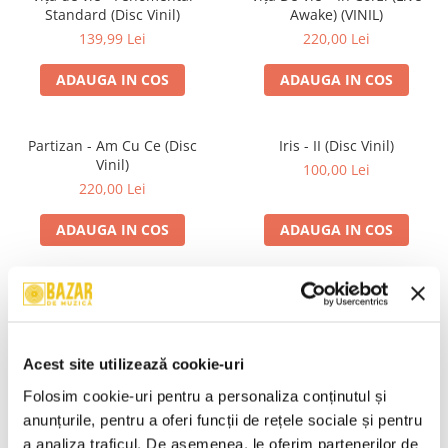
Standard (Disc Vinil)
Awake) (VINIL)
139,99 Lei
220,00 Lei
ADAUGA IN COS
ADAUGA IN COS
Partizan - Am Cu Ce (Disc
Iris - II (Disc Vinil)
Vinil)
100,00 Lei
220,00 Lei
ADAUGA IN COS
ADAUGA IN COS
Alexandra Stan - Saxobeats
Unknown Artist - Povești ,
(Transparent Vinyl, Bonus
(Casetă Audio)
Tracks) ) (Disc Vinil)
139,99 Lei
19,99 Lei
Acest site utilizează cookie-uri
ADAUGA IN COS
ADAUGA IN COS
Folosim cookie-uri pentru a personaliza conținutul și 
anunțurile, pentru a oferi funcții de rețele sociale și pentru 
a analiza traficul. De asemenea, le oferim partenerilor de 
R.E.M. - Monster , (CD)
Mădălina Manole - Dulce De