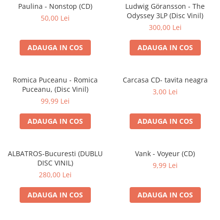
Discuri vinil 7' (mici)
Patriotice
Patriotice
Viniluri Românești
Paulina - Nonstop (CD)
Ludwig Göransson - The
Colecția Electrecord
Odyssey 3LP (Disc Vinil)
50,00 Lei
300,00 Lei
ADAUGA IN COS
ADAUGA IN COS
Romica Puceanu - Romica
Carcasa CD- tavita neagra
Puceanu, (Disc Vinil)
3,00 Lei
99,99 Lei
ADAUGA IN COS
ADAUGA IN COS
ALBATROS-Bucuresti (DUBLU
Vank - Voyeur (CD)
DISC VINIL)
9,99 Lei
280,00 Lei
ADAUGA IN COS
ADAUGA IN COS