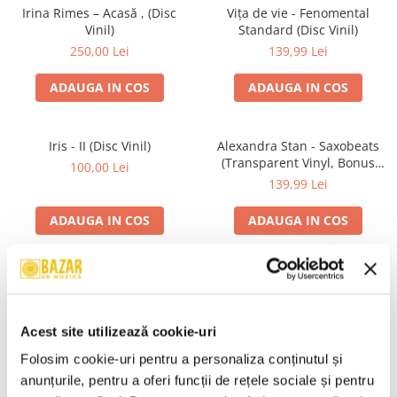
Irina Rimes – Acasă , (Disc
Vița de vie - Fenomental
Vinil)
Standard (Disc Vinil)
250,00 Lei
139,99 Lei
ADAUGA IN COS
ADAUGA IN COS
Iris - II (Disc Vinil)
Alexandra Stan - Saxobeats
(Transparent Vinyl, Bonus
100,00 Lei
Tracks) ) (Disc Vinil)
139,99 Lei
ADAUGA IN COS
ADAUGA IN COS
Unknown Artist - Povești ,
Genesis - We Can't Dance,
(Casetă Audio)
(CD)
19,99 Lei
24,99 Lei
Acest site utilizează cookie-uri
ADAUGA IN COS
ADAUGA IN COS
Folosim cookie-uri pentru a personaliza conținutul și 
anunțurile, pentru a oferi funcții de rețele sociale și pentru 