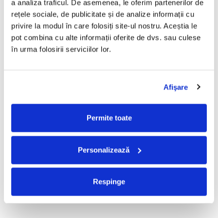
a analiza traficul. De asemenea, le oferim partenerilor de 
R.E.M. - Monster , (CD)
Mădălina Manole - Dulce De
rețele sociale, de publicitate și de analize informații cu 
Tot, (CD)
29,99 Lei
privire la modul în care folosiți site-ul nostru. Aceștia le 
99,99 Lei
pot combina cu alte informații oferite de dvs. sau culese 
ADAUGA IN COS
ADAUGA IN COS
în urma folosirii serviciilor lor.
Taraful de la Vărbilău –
Fugees - The Score (CD)
Afişare
Povestea de la Vărbilău – -
50,00 Lei
Electrecord, (Disc Vinil)
189,00 Lei
Permite toate
ADAUGA IN COS
ADAUGA IN COS
Personalizează
Cargo- Spiritus Sanctus (Editie
Partizan - Am Cu Ce (Disc
Aniversara) (Disc Vinil)
Vinil)
150,00 Lei
220,00 Lei
Respinge
ADAUGA IN COS
ADAUGA IN COS