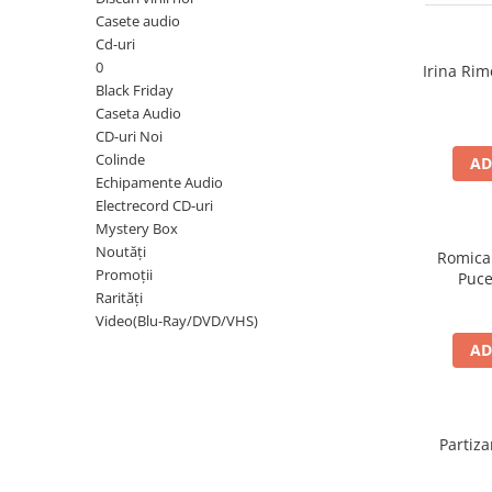
Discuri vinil 7' (mici)
Patriotice
Patriotice
Viniluri Românești
Casete audio
Colecția Electrecord
Cd-uri
0
Irina Rim
Black Friday
Caseta Audio
CD-uri Noi
Colinde
AD
Echipamente Audio
Electrecord CD-uri
Mystery Box
Noutăți
Romica
Promoții
Puce
Rarități
Video(Blu-Ray/DVD/VHS)
AD
Partiza