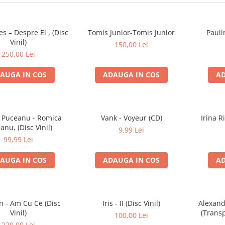
es – Despre El , (Disc
Tomis Junior-Tomis Junior
Pauli
Vinil)
150,00 Lei
250,00 Lei
AUGA IN COS
ADAUGA IN COS
AD
 Puceanu - Romica
Vank - Voyeur (CD)
Irina R
anu, (Disc Vinil)
9,99 Lei
99,99 Lei
AUGA IN COS
ADAUGA IN COS
AD
n - Am Cu Ce (Disc
Iris - II (Disc Vinil)
Alexand
Vinil)
(Trans
100,00 Lei
Trac
220,00 Lei