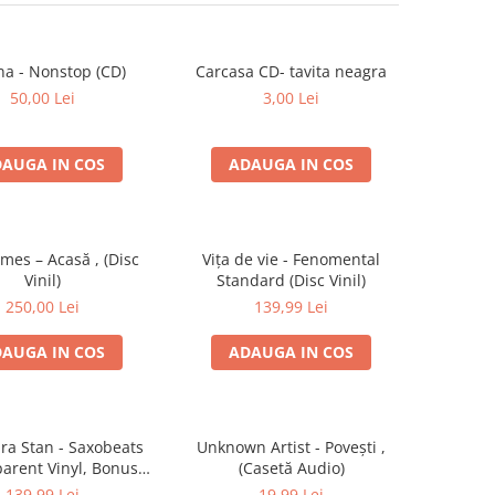
na - Nonstop (CD)
Carcasa CD- tavita neagra
50,00 Lei
3,00 Lei
AUGA IN COS
ADAUGA IN COS
imes – Acasă , (Disc
Vița de vie - Fenomental
Vinil)
Standard (Disc Vinil)
250,00 Lei
139,99 Lei
AUGA IN COS
ADAUGA IN COS
ra Stan - Saxobeats
Unknown Artist - Povești ,
parent Vinyl, Bonus
(Casetă Audio)
ks) ) (Disc Vinil)
139,99 Lei
19,99 Lei