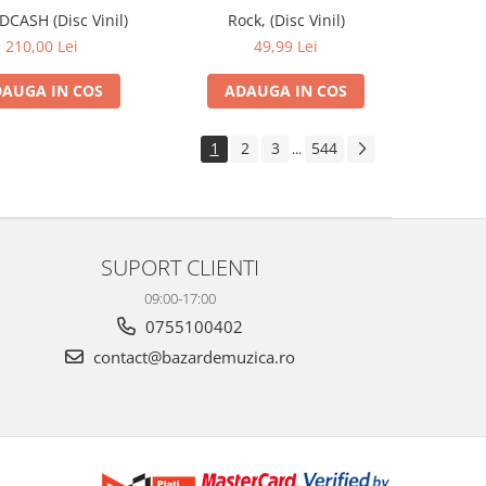
IDCASH (Disc Vinil)
Rock, (Disc Vinil)
210,00 Lei
49,99 Lei
AUGA IN COS
ADAUGA IN COS
1
2
3
544
...
SUPORT CLIENTI
09:00-17:00
0755100402
contact@bazardemuzica.ro