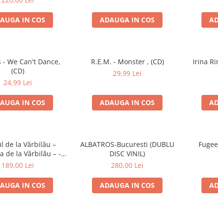
AUGA IN COS
ADAUGA IN COS
AD
 - We Can't Dance,
R.E.M. - Monster , (CD)
Irina Ri
(CD)
29,99 Lei
24,99 Lei
AUGA IN COS
ADAUGA IN COS
AD
l de la Vărbilău –
ALBATROS-Bucuresti (DUBLU
Fugee
 de la Vărbilău – -
DISC VINIL)
ecord, (Disc Vinil)
189,00 Lei
280,00 Lei
AUGA IN COS
ADAUGA IN COS
AD